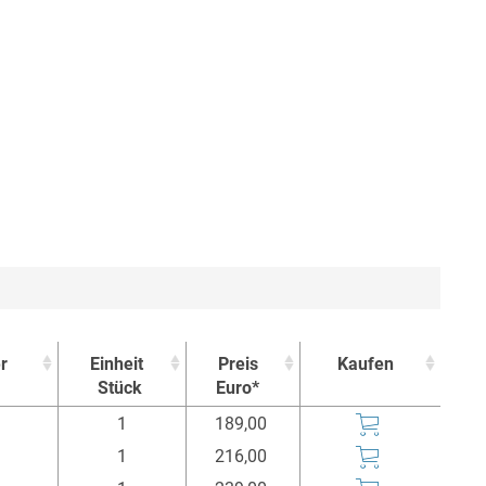
r
Einheit
Preis
Kaufen
Stück
Euro*
r
Einheit
Preis
Kaufen
1
189,00
Stück
Euro*
1
216,00