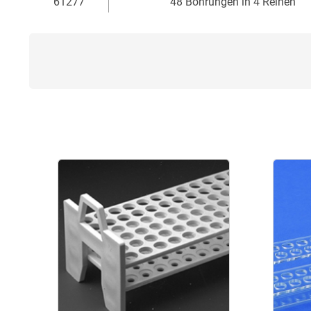
61277
48 Bohrungen in 4 Reihen