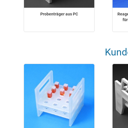
Probenträger aus PC
Reage
fü
Kund