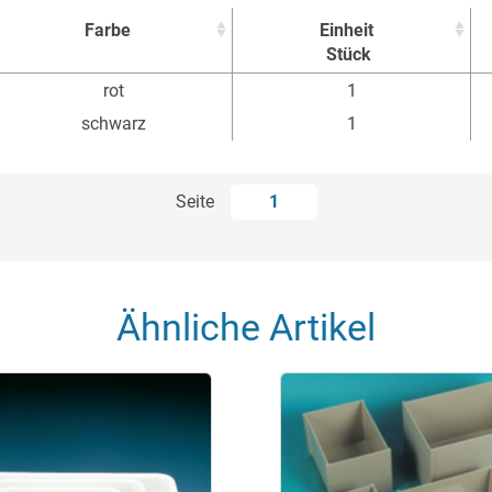
Farbe
Einheit
Stück
Farbe
Einheit
rot
1
Stück
schwarz
1
Seite
1
Ähnliche Artikel