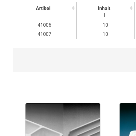
Artikel
Inhalt
l
Artikel
Inhalt
41006
10
l
41007
10