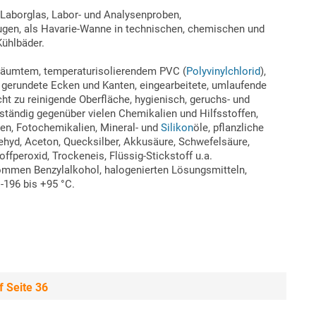
 Laborglas, Labor- und Analysenproben,
gen, als Havarie-Wanne in technischen, chemischen und
Kühlbäder.
häumtem, temperaturisolierendem PVC (
Polyvinylchlorid
),
, gerundete Ecken und Kanten, eingearbeitete, umlaufende
eicht zu reinigende Oberfläche, hygienisch, geruchs- und
ständig gegenüber vielen Chemikalien und Hilfsstoffen,
en, Fotochemikalien, Mineral- und
Silikon
öle, pflanzliche
dehyd, Aceton, Quecksilber, Akkusäure, Schwefelsäure,
fperoxid, Trockeneis, Flüssig-Stickstoff u.a.
mmen Benzylalkohol, halogenierten Lösungsmitteln,
-196 bis +95 °C.
 Seite 36