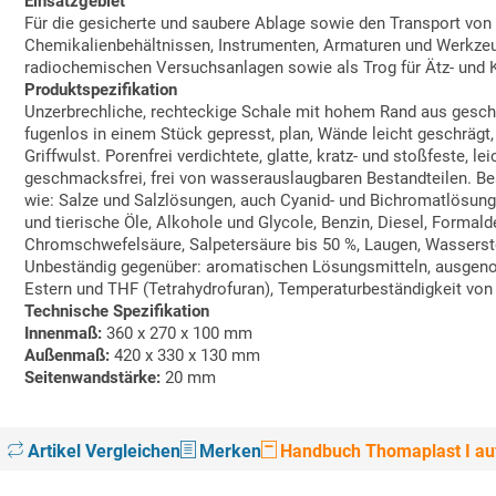
Einsatzgebiet
Für die gesicherte und saubere Ablage sowie den Transport von
Chemikalienbehältnissen, Instrumenten, Armaturen und Werkzeu
radiochemischen Versuchsanlagen sowie als Trog für Ätz- und 
Produktspezifikation
Unzerbrechliche, rechteckige Schale mit hohem Rand aus gesc
fugenlos in einem Stück gepresst, plan, Wände leicht geschrägt
Griffwulst. Porenfrei verdichtete, glatte, kratz- und stoßfeste, l
geschmacksfrei, frei von wasserauslaugbaren Bestandteilen. Be
wie: Salze und Salzlösungen, auch Cyanid- und Bichromatlösung
und tierische Öle, Alkohole und Glycole, Benzin, Diesel, Formal
Chromschwefelsäure, Salpetersäure bis 50 %, Laugen, Wasserstof
Unbeständig gegenüber: aromatischen Lösungsmitteln, ausgeno
Estern und THF (Tetrahydrofuran), Temperaturbeständigkeit von 
Technische Spezifikation
Innenmaß:
360 x 270 x 100 mm
Außenmaß:
420 x 330 x 130 mm
Seitenwandstärke:
20 mm
Artikel Vergleichen
Merken
Handbuch Thomaplast I auf