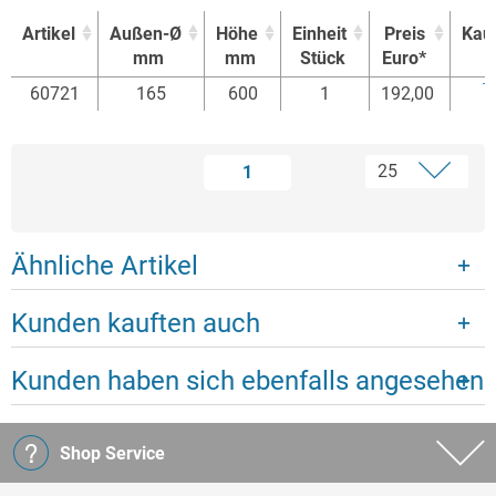
Artikel
Außen-Ø
Höhe
Einheit
Preis
Kau
mm
mm
Stück
Euro*
Artikel
Außen-Ø
Höhe
Einheit
Preis
Kau
60721
165
600
1
192,00
mm
mm
Stück
Euro*
1
Ähnliche Artikel
Kunden kauften auch
Kunden haben sich ebenfalls angesehen
Shop Service