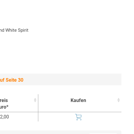
d White Spirit
uf Seite 30
reis
Kaufen
uro*
reis
Kaufen
2,00
uro*