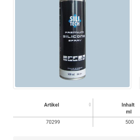
Artikel
Inhalt
ml
Artikel
Inhalt
70299
500
ml