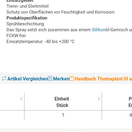
Einsatzgebiet
Trenn- und Gleitmittel
Schutz von Oberflächen vor Feuchtigkeit und Korrosion
Produktspezifikation
Sprühbeschichtung
Das Spray setzt sich zusammen aus einem
Silikon
öl-Gemisch un
FCKW-frei
Einsatztemperatur: -40 bis +200 °C
Artikel Vergleichen
Merken
Handbuch Thomaplast III a
Einheit
P
Stück
E
Einheit
P
1
4
Stück
E