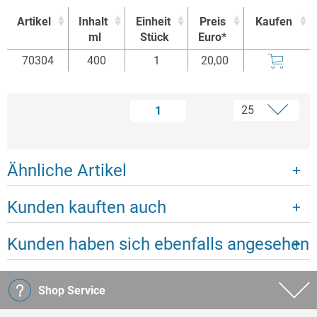
Artikel
Inhalt
Einheit
Preis
Kaufen
ml
Stück
Euro*
Artikel
Inhalt
Einheit
Preis
Kaufen
70304
400
1
20,00
ml
Stück
Euro*
1
Ähnliche Artikel
Kunden kauften auch
Kunden haben sich ebenfalls angesehen
Shop Service