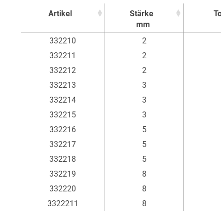
Artikel
Stärke
To
mm
Artikel
Stärke
To
332210
2
mm
332211
2
332212
2
332213
3
332214
3
332215
3
332216
5
332217
5
332218
5
332219
8
332220
8
3322211
8