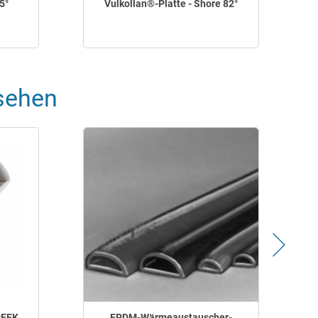
5°
Vulkollan®-Platte - Shore 82°
S
sehen
PEEK
EPDM-Wärmeaustauscher-