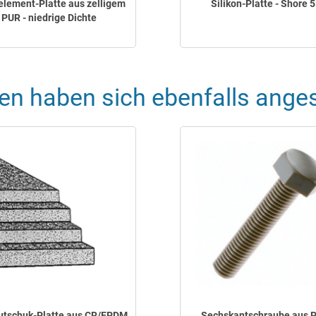
element-Platte aus zelligem
Silikon-Platte - Shore 5
PUR - niedrige Dichte
en haben sich ebenfalls ange
utschuk-Platte aus CR/EPDM
Sechskantschraube aus 