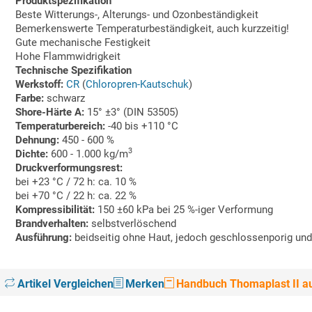
Produktspezifikation
Beste Witterungs-, Alterungs- und Ozonbeständigkeit
Bemerkenswerte Temperaturbeständigkeit, auch kurzzeitig!
Gute mechanische Festigkeit
Hohe Flammwidrigkeit
Technische Spezifikation
Werkstoff:
CR
(
Chloropren-Kautschuk
)
Farbe:
schwarz
Shore-Härte A:
15° ±3° (DIN 53505)
Temperaturbereich:
-40 bis +110 °C
Dehnung:
450 - 600 %
3
Dichte:
600 - 1.000 kg/m
Druckverformungsrest:
bei +23 °C / 72 h: ca. 10 %
bei +70 °C / 22 h: ca. 22 %
Kompressibilität:
150 ±60 kPa bei 25 %-iger Verformung
Brandverhalten:
selbstverlöschend
Ausführung:
beidseitig ohne Haut, jedoch geschlossenporig und
Artikel Vergleichen
Merken
Handbuch Thomaplast II au