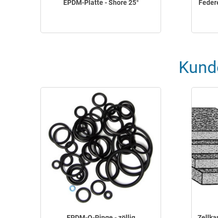
EPDM-Platte - Shore 25°
Feder
Kund
EPDM-O-Ringe - zöllig
Zellka