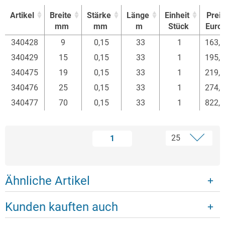
Artikel
Breite
Stärke
Länge
Einheit
Preis
mm
mm
m
Stück
Euro
Artikel
Breite
Stärke
Länge
Einheit
Preis
340428
9
0,15
33
1
163,
mm
mm
m
Stück
Euro
340429
15
0,15
33
1
195,
340475
19
0,15
33
1
219,
340476
25
0,15
33
1
274,
340477
70
0,15
33
1
822,
1
Ähnliche Artikel
Kunden kauften auch