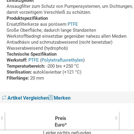
Einsatzgebiet
Ansaugfilter zum Schutz von Pumpensystemen, um Dichtungen,
damit vorzeitigem Verschleiß zu schützen.
Produktspezifikation
Ersatzfilterkerze aus porösem
PTFE
Große Oberfläche, dadurch lange Standzeiten
Werkstoffbedingt einsetzbar gegenüber nahezu allen Medien
Antiadhäsiv und schmutzabweisend (nicht benetzbar)
Wasserabweisend (hydrophob)
Technische Spezifikation
Werkstoff:
PTFE
(
Polytetrafluorethylen
)
Temperaturbereich:
-200 bis +250 °C
Sterilisation:
autoklavierbar (+121 °C)
Filterlänge:
20 mm
Artikel Vergleichen
Merken
Preis
Euro*
Leider nichts gefunden
Preis