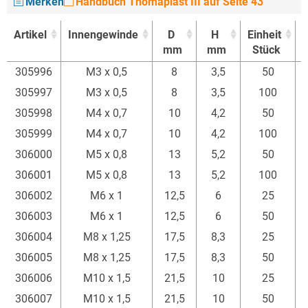
Merken
Handbuch Thomaplast III auf Seite 43
Artikel
Innengewinde
D
H
Einheit
mm
mm
Stück
E
Artikel
Innengewinde
D
H
Einheit
305996
M3 x 0,5
8
3,5
50
mm
mm
Stück
E
305997
M3 x 0,5
8
3,5
100
305998
M4 x 0,7
10
4,2
50
305999
M4 x 0,7
10
4,2
100
306000
M5 x 0,8
13
5,2
50
306001
M5 x 0,8
13
5,2
100
306002
M6 x 1
12,5
6
25
306003
M6 x 1
12,5
6
50
306004
M8 x 1,25
17,5
8,3
25
306005
M8 x 1,25
17,5
8,3
50
306006
M10 x 1,5
21,5
10
25
306007
M10 x 1,5
21,5
10
50