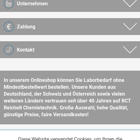
Unternehmen
Zahlung
Kontakt
In unserem Onlineshop können Sie Laborbedarf ohne
Mindestbestellwert bestellen. Unsere Kunden aus
Deutschland, der Schweiz und Österreich sowie vielen
weiteren Ländern vertrauen seit über 40 Jahren auf RCT
Reichelt Chemietechnik. Große Auswahl, hohe Qualität,
günstige Preise, faire Versandkosten!
* Alle Preise verstehen sich zzgl. Mehrwertsteuer und
Versandkosten
Diese Website verwendet Cookies, um Ihnen die
Funktionale
und ggf. Nachnahmegebühren, wenn nicht anders beschrieben.