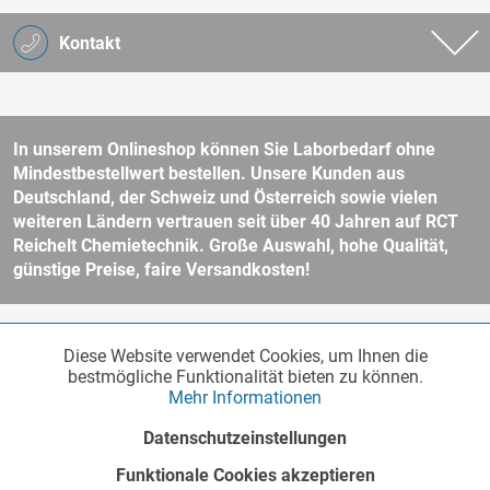
Kontakt
In unserem Onlineshop können Sie Laborbedarf ohne
Mindestbestellwert bestellen. Unsere Kunden aus
Deutschland, der Schweiz und Österreich sowie vielen
weiteren Ländern vertrauen seit über 40 Jahren auf RCT
Reichelt Chemietechnik. Große Auswahl, hohe Qualität,
günstige Preise, faire Versandkosten!
* Alle Preise verstehen sich zzgl. Mehrwertsteuer und
Versandkosten
Diese Website verwendet Cookies, um Ihnen die
Funktionale
und ggf. Nachnahmegebühren, wenn nicht anders beschrieben.
Aktiv
bestmögliche Funktionalität bieten zu können.
Unser Webshop richtet sich an Unternehmer, öffentliche Institute und
Mehr Informationen
andere gewerbliche Kunden im Sinne des § 14 BGB. Kein Verkauf an
Verbraucher im Sinne des § 13 BGB. Bitte beachten Sie unsere
AGB
Marketing
Inaktiv
Datenschutzeinstellungen
für weitere Informationen.
Copyright © - Alle Rechte vorbehalten
Funktionale Cookies akzeptieren
Tracking