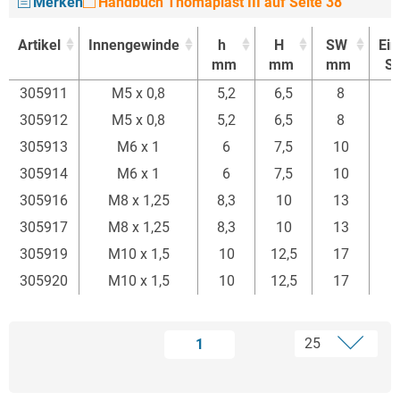
Merken
Handbuch Thomaplast III auf Seite 38
Artikel
Innengewinde
h
H
SW
Ein
mm
mm
mm
St
Artikel
Innengewinde
h
H
SW
Ein
305911
M5 x 0,8
5,2
6,5
8
mm
mm
mm
St
305912
M5 x 0,8
5,2
6,5
8
305913
M6 x 1
6
7,5
10
305914
M6 x 1
6
7,5
10
305916
M8 x 1,25
8,3
10
13
305917
M8 x 1,25
8,3
10
13
305919
M10 x 1,5
10
12,5
17
305920
M10 x 1,5
10
12,5
17
1