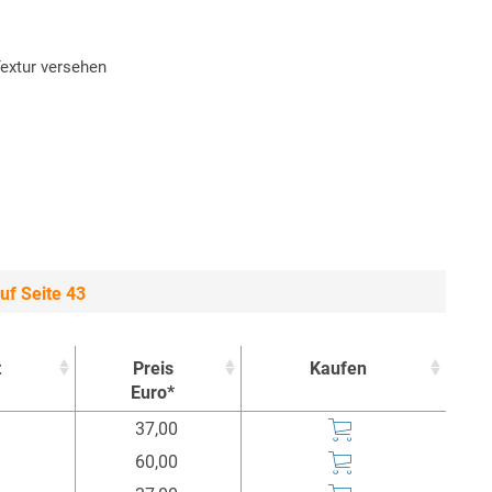
Textur versehen
uf Seite 43
t
Preis
Kaufen
Euro*
t
Preis
Kaufen
37,00
Euro*
60,00