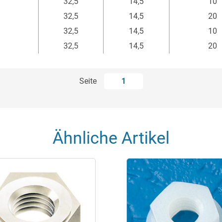
32,5
14,5
10
32,5
14,5
20
32,5
14,5
10
32,5
14,5
20
Seite
1
Ähnliche Artikel