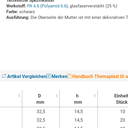
Technische Spezifikation
Werkstoff:
PA 6.6
(
Polyamid 6.6
), glasfaserverstärkt (25 %)
Farbe:
schwarz
Ausführung:
Die Oberseite der Mutter ist mit einer dekorativen 
Artikel Vergleichen
Merken
Handbuch Thomaplast III a
D
h
Einhei
mm
mm
Stück
D
h
Einhei
32,5
14,5
10
mm
mm
Stück
32,5
14,5
20