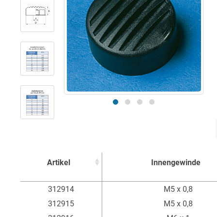
Artikel
Innengewinde
Artikel
Innengewinde
312914
M5 x 0,8
312915
M5 x 0,8