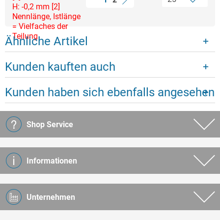
H: -0,2 mm [2]
Nennlänge, Istlänge
= Vielfaches der
Teilung
Ähnliche Artikel
Kunden kauften auch
Kunden haben sich ebenfalls angesehen
Shop Service
Informationen
Unternehmen