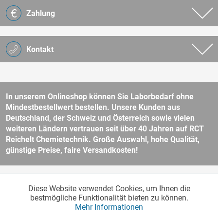
Zahlung
Kontakt
In unserem Onlineshop können Sie Laborbedarf ohne
Mindestbestellwert bestellen. Unsere Kunden aus
Deutschland, der Schweiz und Österreich sowie vielen
weiteren Ländern vertrauen seit über 40 Jahren auf RCT
Reichelt Chemietechnik. Große Auswahl, hohe Qualität,
günstige Preise, faire Versandkosten!
* Alle Preise verstehen sich zzgl. Mehrwertsteuer und
Versandkosten
Diese Website verwendet Cookies, um Ihnen die
Funktionale
und ggf. Nachnahmegebühren, wenn nicht anders beschrieben.
Aktiv
bestmögliche Funktionalität bieten zu können.
Unser Webshop richtet sich an Unternehmer, öffentliche Institute und
Mehr Informationen
andere gewerbliche Kunden im Sinne des § 14 BGB. Kein Verkauf an
Verbraucher im Sinne des § 13 BGB. Bitte beachten Sie unsere
AGB