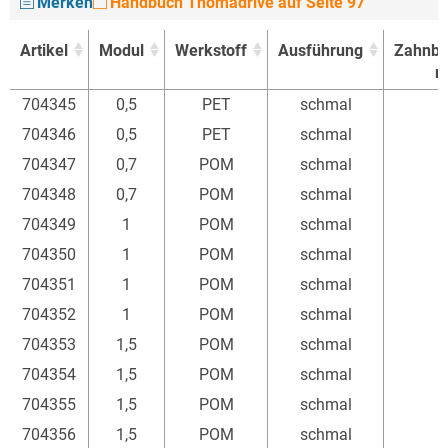
Merken
Handbuch Thomadrive auf Seite 97
Artikel
Modul
Werkstoff
Ausführung
Zahnbre
Artikel
Modul
Werkstoff
Ausführung
Zahnbre
704345
0,5
PET
schmal
704346
0,5
PET
schmal
704347
0,7
POM
schmal
704348
0,7
POM
schmal
704349
1
POM
schmal
704350
1
POM
schmal
704351
1
POM
schmal
704352
1
POM
schmal
704353
1,5
POM
schmal
704354
1,5
POM
schmal
704355
1,5
POM
schmal
704356
1,5
POM
schmal