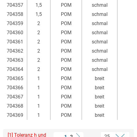
704357
1,5
POM
schmal
704358
1,5
POM
schmal
704359
2
POM
schmal
704360
2
POM
schmal
704361
2
POM
schmal
704362
2
POM
schmal
704363
2
POM
schmal
704364
2
POM
schmal
704365
1
POM
breit
704366
1
POM
breit
704367
1
POM
breit
704368
1
POM
breit
704369
1
POM
breit
[1] Toleranz h und
1
2