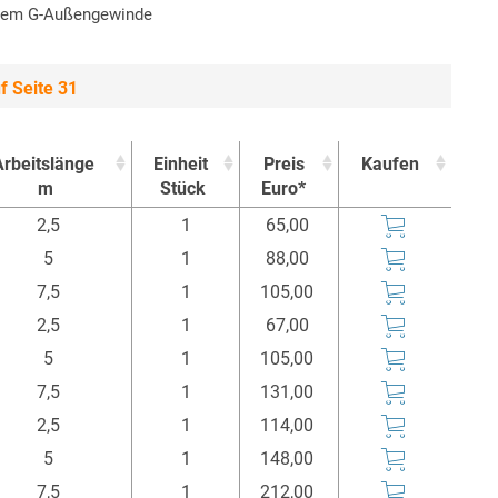
barem G-Außengewinde
f Seite 31
Arbeitslänge
Einheit
Preis
Kaufen
m
Stück
Euro*
Arbeitslänge
Einheit
Preis
Kaufen
2,5
1
65,00
m
Stück
Euro*
5
1
88,00
7,5
1
105,00
2,5
1
67,00
5
1
105,00
7,5
1
131,00
2,5
1
114,00
5
1
148,00
7,5
1
212,00