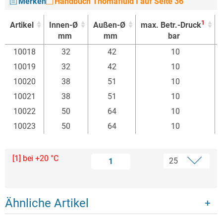
Merken
Handbuch Thomafluid I auf Seite 36
1
Artikel
Innen-Ø
Außen-Ø
max. Betr.-Druck
mm
mm
bar
1
Artikel
Innen-Ø
Außen-Ø
max. Betr.-Druck
10018
32
42
10
mm
mm
bar
10019
32
42
10
10020
38
51
10
10021
38
51
10
10022
50
64
10
10023
50
64
10
[1] bei +20 °C
1
Ähnliche Artikel