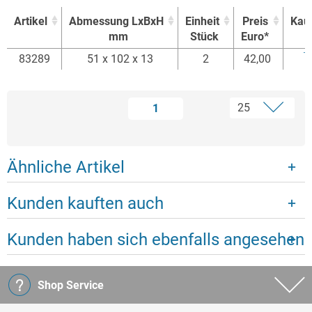
Artikel
Abmessung LxBxH
Einheit
Preis
Kau
mm
Stück
Euro*
Artikel
Abmessung LxBxH
Einheit
Preis
Kau
83289
51 x 102 x 13
2
42,00
mm
Stück
Euro*
1
Ähnliche Artikel
Kunden kauften auch
Kunden haben sich ebenfalls angesehen
Shop Service