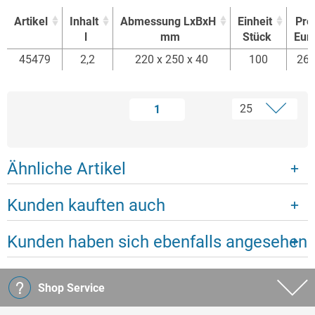
Artikel
Inhalt
Abmessung LxBxH
Einheit
Pre
l
mm
Stück
Eur
Artikel
Inhalt
Abmessung LxBxH
Einheit
Pre
45479
2,2
220 x 250 x 40
100
26,
l
mm
Stück
Eur
1
Ähnliche Artikel
Kunden kauften auch
Kunden haben sich ebenfalls angesehen
Shop Service