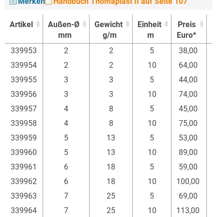
Merken
Handbuch Thomaplast II auf Seite 107
Artikel
Außen-Ø
Gewicht
Einheit
Preis
K
mm
g/m
m
Euro*
Artikel
Außen-Ø
Gewicht
Einheit
Preis
K
339953
2
2
5
38,00
mm
g/m
m
Euro*
339954
2
2
10
64,00
339955
3
3
5
44,00
339956
3
3
10
74,00
339957
4
8
5
45,00
339958
4
8
10
75,00
339959
5
13
5
53,00
339960
5
13
10
89,00
339961
6
18
5
59,00
339962
6
18
10
100,00
339963
7
25
5
69,00
339964
7
25
10
113,00