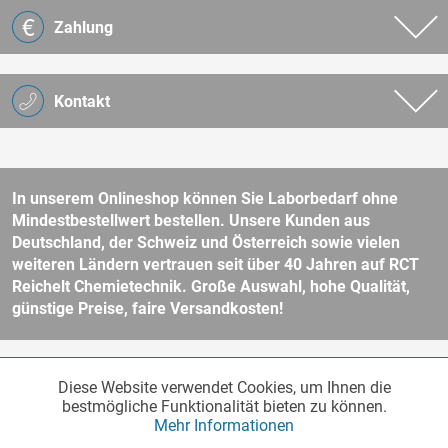
Zahlung
Kontakt
In unserem Onlineshop können Sie Laborbedarf ohne
Mindestbestellwert bestellen. Unsere Kunden aus
Deutschland, der Schweiz und Österreich sowie vielen
weiteren Ländern vertrauen seit über 40 Jahren auf RCT
Reichelt Chemietechnik. Große Auswahl, hohe Qualität,
günstige Preise, faire Versandkosten!
* Alle Preise verstehen sich zzgl. Mehrwertsteuer und
Versandkosten
Diese Website verwendet Cookies, um Ihnen die
Funktionale
und ggf. Nachnahmegebühren, wenn nicht anders beschrieben.
Aktiv
bestmögliche Funktionalität bieten zu können.
Unser Webshop richtet sich an Unternehmer, öffentliche Institute und
Mehr Informationen
andere gewerbliche Kunden im Sinne des § 14 BGB. Kein Verkauf an
Verbraucher im Sinne des § 13 BGB. Bitte beachten Sie unsere
AGB