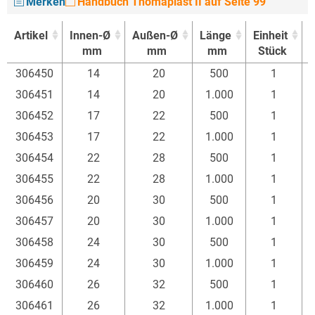
Merken
Handbuch Thomaplast II auf Seite 99
Artikel
Innen-Ø
Außen-Ø
Länge
Einheit
mm
mm
mm
Stück
Artikel
Innen-Ø
Außen-Ø
Länge
Einheit
306450
14
20
500
1
mm
mm
mm
Stück
306451
14
20
1.000
1
306452
17
22
500
1
306453
17
22
1.000
1
306454
22
28
500
1
306455
22
28
1.000
1
306456
20
30
500
1
306457
20
30
1.000
1
306458
24
30
500
1
306459
24
30
1.000
1
306460
26
32
500
1
306461
26
32
1.000
1