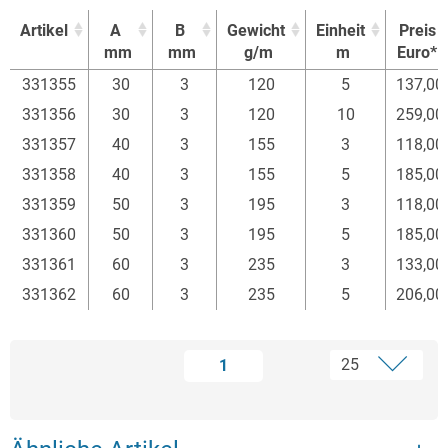
Artikel
A
B
Gewicht
Einheit
Preis
mm
mm
g/m
m
Euro*
Artikel
A
B
Gewicht
Einheit
Preis
331355
30
3
120
5
137,00
mm
mm
g/m
m
Euro*
331356
30
3
120
10
259,00
331357
40
3
155
3
118,00
331358
40
3
155
5
185,00
331359
50
3
195
3
118,00
331360
50
3
195
5
185,00
331361
60
3
235
3
133,00
331362
60
3
235
5
206,00
1