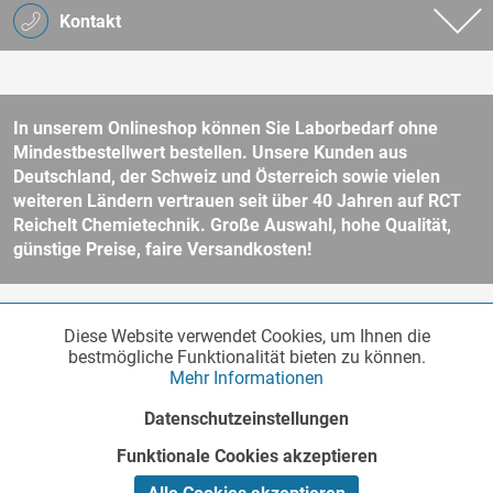
Kontakt
In unserem Onlineshop können Sie Laborbedarf ohne
Mindestbestellwert bestellen. Unsere Kunden aus
Deutschland, der Schweiz und Österreich sowie vielen
weiteren Ländern vertrauen seit über 40 Jahren auf RCT
Reichelt Chemietechnik. Große Auswahl, hohe Qualität,
günstige Preise, faire Versandkosten!
* Alle Preise verstehen sich zzgl. Mehrwertsteuer und
Versandkosten
Diese Website verwendet Cookies, um Ihnen die
Funktionale
und ggf. Nachnahmegebühren, wenn nicht anders beschrieben.
Aktiv
bestmögliche Funktionalität bieten zu können.
Unser Webshop richtet sich an Unternehmer, öffentliche Institute und
Mehr Informationen
andere gewerbliche Kunden im Sinne des § 14 BGB. Kein Verkauf an
Verbraucher im Sinne des § 13 BGB. Bitte beachten Sie unsere
AGB
Marketing
Inaktiv
Datenschutzeinstellungen
für weitere Informationen.
Copyright © - Alle Rechte vorbehalten
Funktionale Cookies akzeptieren
Tracking
Inaktiv
Realisiert von