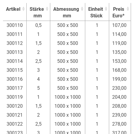
Artikel
Stärke
Abmessung
Einheit
Preis
mm
mm
Stück
Euro*
Artikel
Stärke
Abmessung
Einheit
Preis
300110
0,5
500 x 500
1
107,00
mm
mm
Stück
Euro*
300111
1
500 x 500
1
114,00
300112
1,5
500 x 500
1
119,00
300113
2
500 x 500
1
135,00
300114
2,5
500 x 500
1
153,00
300115
3
500 x 500
1
168,00
300116
4
500 x 500
1
199,00
300117
5
500 x 500
1
230,00
300119
1
1000 x 1000
1
204,00
300120
1,5
1000 x 1000
1
208,00
300121
2
1000 x 1000
1
239,00
300122
2,5
1000 x 1000
1
278,00
300123
3
1000 x 1000
1
317,00