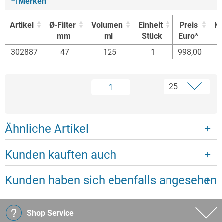
Merken
Artikel
Ø-Filter
Volumen
Einheit
Preis
K
mm
ml
Stück
Euro*
Artikel
Ø-Filter
Volumen
Einheit
Preis
K
302887
47
125
1
998,00
mm
ml
Stück
Euro*
1
Ähnliche Artikel
Kunden kauften auch
Kunden haben sich ebenfalls angesehen
Shop Service