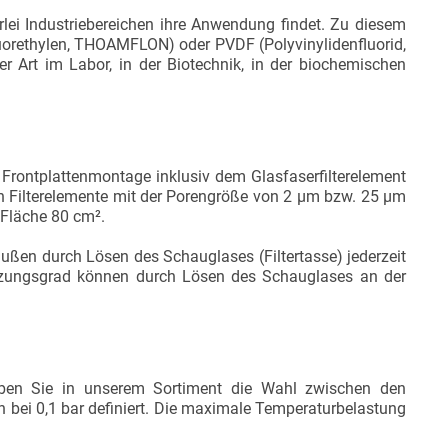
lerlei Industriebereichen ihre Anwendung findet. Zu diesem
uorethylen, THOAMFLON) oder PVDF (Polyvinylidenfluorid,
er Art im Labor, in der Biotechnik, in der biochemischen
Frontplattenmontage inklusiv dem Glasfaserfilterelement
Filterelemente mit der Porengröße von 2 µm bzw. 25 µm
 Fläche 80 cm².
 außen durch Lösen des Schauglases (Filtertasse) jederzeit
tzungsgrad können durch Lösen des Schauglases an der
o haben Sie in unserem Sortiment die Wahl zwischen den
/h bei 0,1 bar definiert. Die maximale Temperaturbelastung