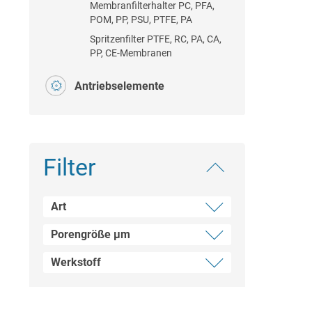
Membranfilterhalter PC, PFA,
POM, PP, PSU, PTFE, PA
Spritzenfilter PTFE, RC, PA, CA,
PP, CE-Membranen
Antriebselemente
Filter
Art
Porengröße µm
Filtergehäuse und Kerzen
Werkstoff
2
5
PTFE
25
PVDF