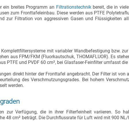
ter ein breites Programm an
Filtrationstechnik
bereit, die in vie
äusen zum Fronttafeleinbau. Diese werden aus PTFE Polytetrafl
d zur Filtration von aggressiven Gasen und Flüssigkeiten all
Komplettfiltersysteme mit variabler Wandbefestigung bzw. zur 
tehen aus FPM/FKM (Fluorkautschuk, THOMAFLUOR). Es stehen 
 aus PTFE und PVDF 60 cm², bei Glasfaser-Feinfilter umfasst die
ngen direkt hinter der Fronttafel angebracht. Der Filter ist von
Beurteilung des Verschmutzungsgrades. Bei hohem Verschmu
hselt werden.
tsgraden
zen zur Verfügung, die in ihrer Filterfeinheit variieren. S
che 48 cm² beträgt. Die Durchflussrate für Luft wird mit 900 NL