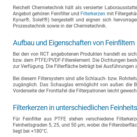
Reichelt Chemietechnik hält als versierter Laborausstat
Angebot gehören Feinfilter und
Filterkerzen
mit Filtergeh
Kynar®, Solef®) hergestellt und eignen sich hervorragen
Prozesstechnik sowie in der Chemietechnik.
Aufbau und Eigenschaften von Feinfiltern
Bei den von RCT angebotenen Produkten handelt es sich 
bzw. dem PTFE/PVDF-Filterelement. Die Dichtungen bes
zur Verfügung. Die Filterfläche beträgt bei Ausführungen
Bei diesem Filtersystem sind alle Schlauch- bzw. Rohrleitu
zugänglich. Das Schauglas ermöglicht von außen die 
Vorderseite der Fronttafel die Filterpatronen leicht gewec
Filterkerzen in unterschiedlichen Feinhei
Für Feinfilter aus PTFE stehen verschiedene Filterker
Feinheitsgraden 5, 25, und 50 µm, wobei die Filteroberflä
liegt bei +180°C.