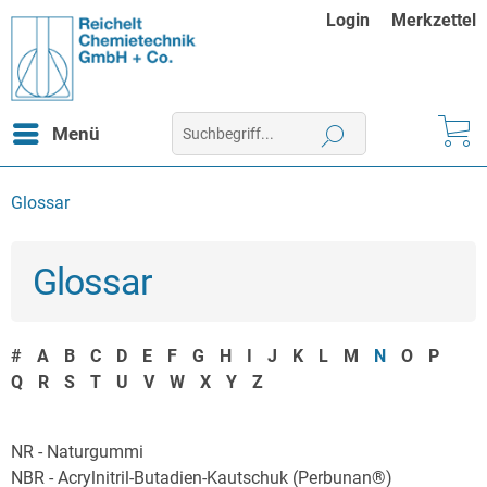
Login
Merkzettel
Menü
Glossar
Glossar
#
A
B
C
D
E
F
G
H
I
J
K
L
M
N
O
P
Q
R
S
T
U
V
W
X
Y
Z
NR - Naturgummi
NBR - Acrylnitril-Butadien-Kautschuk (Perbunan®)