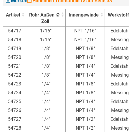
Merken
Handbuch Thomafluid IV auf Seite 33
Artikel
Rohr Außen-Ø
Innengewinde
Werkstoff
Zoll
Artikel
Rohr Außen-Ø
Innengewinde
Werkstoff
54717
1/16"
NPT 1/16"
Edelstahl
Zoll
54718
1/16"
NPT 1/16"
Messing
54719
1/8"
NPT 1/8"
Edelstahl
54720
1/8"
NPT 1/8"
Messing
54721
1/8"
NPT 1/4"
Edelstahl
54722
1/8"
NPT 1/4"
Messing
54723
1/4"
NPT 1/8"
Edelstahl
54724
1/4"
NPT 1/8"
Messing
54725
1/4"
NPT 1/4"
Edelstahl
54726
1/4"
NPT 1/4"
Messing
54727
1/4"
NPT 1/2"
Edelstahl
54728
1/4"
NPT 1/2"
Messing