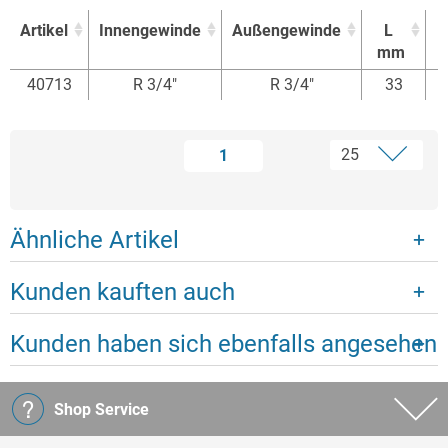
Artikel
Innengewinde
Außengewinde
L
mm
Artikel
Innengewinde
Außengewinde
L
40713
R 3/4"
R 3/4"
33
mm
1
Ähnliche Artikel
Kunden kauften auch
Kunden haben sich ebenfalls angesehen
Shop Service