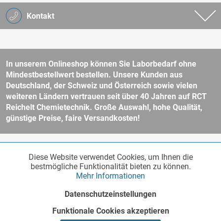
Kontakt
In unserem Onlineshop können Sie Laborbedarf ohne
Mindestbestellwert bestellen. Unsere Kunden aus
Deutschland, der Schweiz und Österreich sowie vielen
weiteren Ländern vertrauen seit über 40 Jahren auf RCT
Reichelt Chemietechnik. Große Auswahl, hohe Qualität,
günstige Preise, faire Versandkosten!
* Alle Preise verstehen sich zzgl. Mehrwertsteuer und
Versandkosten
Diese Website verwendet Cookies, um Ihnen die
Funktionale
und ggf. Nachnahmegebühren, wenn nicht anders beschrieben.
Aktiv
bestmögliche Funktionalität bieten zu können.
Unser Webshop richtet sich an Unternehmer, öffentliche Institute und
Mehr Informationen
andere gewerbliche Kunden im Sinne des § 14 BGB. Kein Verkauf an
Verbraucher im Sinne des § 13 BGB. Bitte beachten Sie unsere
AGB
Marketing
Inaktiv
Datenschutzeinstellungen
für weitere Informationen.
Copyright © - Alle Rechte vorbehalten
Funktionale Cookies akzeptieren
Tracking
Inaktiv