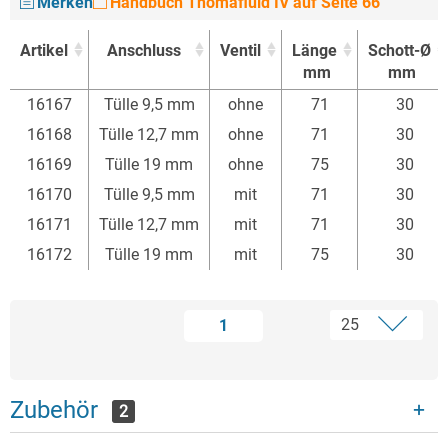
Merken
Handbuch Thomafluid IV auf Seite 66
Artikel
Anschluss
Ventil
Länge
Schott-Ø
mm
mm
Artikel
Anschluss
Ventil
Länge
Schott-Ø
16167
Tülle 9,5 mm
ohne
71
30
mm
mm
16168
Tülle 12,7 mm
ohne
71
30
16169
Tülle 19 mm
ohne
75
30
16170
Tülle 9,5 mm
mit
71
30
16171
Tülle 12,7 mm
mit
71
30
16172
Tülle 19 mm
mit
75
30
1
Zubehör
2