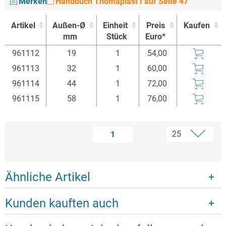
Merken
Handbuch Thomaplast I auf Seite 47
Artikel
Außen-Ø
Einheit
Preis
Kaufen
mm
Stück
Euro*
Artikel
Außen-Ø
Einheit
Preis
Kaufen
961112
19
1
54,00
mm
Stück
Euro*
961113
32
1
60,00
961114
44
1
72,00
961115
58
1
76,00
1
Ähnliche Artikel
Kunden kauften auch