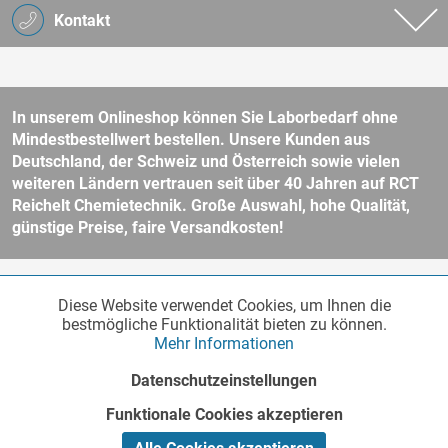
Kontakt
In unserem Onlineshop können Sie Laborbedarf ohne
Mindestbestellwert bestellen. Unsere Kunden aus
Deutschland, der Schweiz und Österreich sowie vielen
weiteren Ländern vertrauen seit über 40 Jahren auf RCT
Reichelt Chemietechnik. Große Auswahl, hohe Qualität,
günstige Preise, faire Versandkosten!
* Alle Preise verstehen sich zzgl. Mehrwertsteuer und
Versandkosten
Diese Website verwendet Cookies, um Ihnen die
Funktionale
und ggf. Nachnahmegebühren, wenn nicht anders beschrieben.
Aktiv
bestmögliche Funktionalität bieten zu können.
Unser Webshop richtet sich an Unternehmer, öffentliche Institute und
Mehr Informationen
andere gewerbliche Kunden im Sinne des § 14 BGB. Kein Verkauf an
Verbraucher im Sinne des § 13 BGB. Bitte beachten Sie unsere
AGB
Marketing
Inaktiv
Datenschutzeinstellungen
für weitere Informationen.
Copyright © - Alle Rechte vorbehalten
Funktionale Cookies akzeptieren
Tracking
Inaktiv
Realisiert von