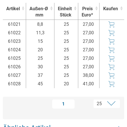
Artikel
Außen-Ø
Einheit
Preis
Kaufen
mm
Stück
Euro*
Artikel
Außen-Ø
Einheit
Preis
Kaufen
61021
8,8
25
27,00
mm
Stück
Euro*
61022
11,3
25
27,00
61023
15
25
27,00
61024
20
25
27,00
61025
25
25
27,00
61026
30
25
27,00
61027
37
25
38,00
61028
45
20
41,00
1