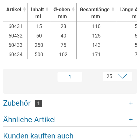
Artikel
Inhalt
Ø-oben
Gesamtlänge
Länge Au
ml
mm
mm
m
Artikel
Inhalt
Ø-oben
Gesamtlänge
Länge Au
60431
15
23
110
5
ml
mm
mm
m
60432
50
40
125
5
60433
250
75
143
5
60434
500
102
171
7
1
Zubehör
1
Ähnliche Artikel
Kunden kauften auch