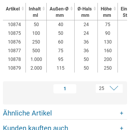
Artikel
Inhalt
Außen-Ø
Ø-Hals
Höhe
Einh
ml
mm
mm
mm
Stü
Artikel
Inhalt
Außen-Ø
Ø-Hals
Höhe
Einh
10874
50
40
24
75
1
ml
mm
mm
mm
Stü
10875
100
50
24
90
1
10876
250
60
36
130
1
10877
500
75
36
160
10878
1.000
95
50
200
10879
2.000
115
50
250
1
Ähnliche Artikel
Kunden kauften auch