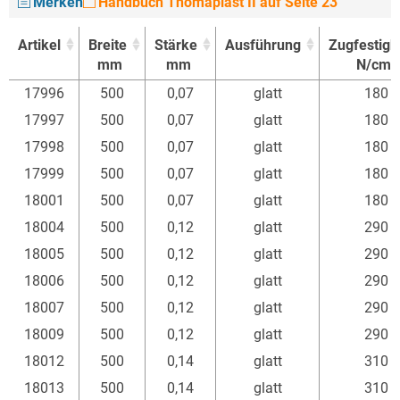
Merken
Handbuch Thomaplast II auf Seite 23
Artikel
Breite
Stärke
Ausführung
Zugfestigk
mm
mm
N/cm
Artikel
Breite
Stärke
Ausführung
Zugfestigk
17996
500
0,07
glatt
180
mm
mm
N/cm
17997
500
0,07
glatt
180
17998
500
0,07
glatt
180
17999
500
0,07
glatt
180
18001
500
0,07
glatt
180
18004
500
0,12
glatt
290
18005
500
0,12
glatt
290
18006
500
0,12
glatt
290
18007
500
0,12
glatt
290
18009
500
0,12
glatt
290
18012
500
0,14
glatt
310
18013
500
0,14
glatt
310