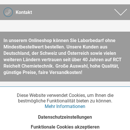
Kontakt
In unserem Onlineshop können Sie Laborbedarf ohne
Mindestbestellwert bestellen. Unsere Kunden aus
Deutschland, der Schweiz und Österreich sowie vielen
weiteren Ländern vertrauen seit über 40 Jahren auf RCT
Reichelt Chemietechnik. Große Auswahl, hohe Qualität,
günstige Preise, faire Versandkosten!
* Alle Preise verstehen sich zzgl. Mehrwertsteuer und
Versandkosten
Diese Website verwendet Cookies, um Ihnen die
Funktionale
und ggf. Nachnahmegebühren, wenn nicht anders beschrieben.
Aktiv
bestmögliche Funktionalität bieten zu können.
Unser Webshop richtet sich an Unternehmer, öffentliche Institute und
Mehr Informationen
andere gewerbliche Kunden im Sinne des § 14 BGB. Kein Verkauf an
Verbraucher im Sinne des § 13 BGB. Bitte beachten Sie unsere
AGB
Marketing
Inaktiv
Datenschutzeinstellungen
für weitere Informationen.
Copyright © - Alle Rechte vorbehalten
Funktionale Cookies akzeptieren