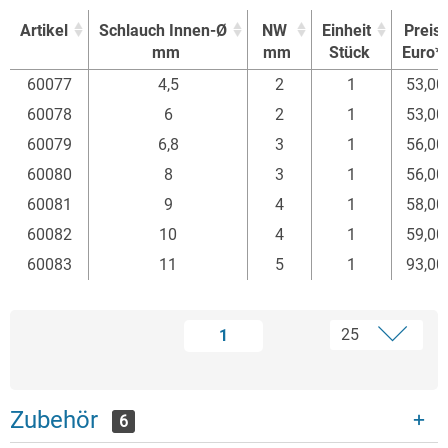
Artikel
Schlauch Innen-Ø
NW
Einheit
Preis
mm
mm
Stück
Euro*
Artikel
Schlauch Innen-Ø
NW
Einheit
Preis
60077
4,5
2
1
53,0
mm
mm
Stück
Euro*
60078
6
2
1
53,0
60079
6,8
3
1
56,0
60080
8
3
1
56,0
60081
9
4
1
58,0
60082
10
4
1
59,0
60083
11
5
1
93,0
1
Zubehör
6