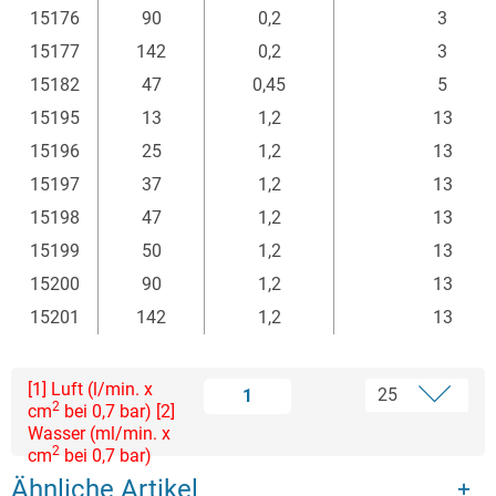
15176
90
0,2
3
15177
142
0,2
3
15182
47
0,45
5
15195
13
1,2
13
15196
25
1,2
13
15197
37
1,2
13
15198
47
1,2
13
15199
50
1,2
13
15200
90
1,2
13
15201
142
1,2
13
[1] Luft (l/min. x
1
2
cm
bei 0,7 bar) [2]
Wasser (ml/min. x
2
cm
bei 0,7 bar)
Ähnliche Artikel