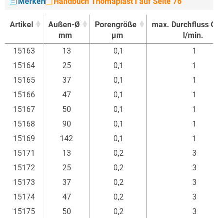
Merken
Handbuch Thomaplast I auf Seite 76
Artikel
Außen-Ø
Porengröße
max. Durchfluss G
mm
µm
l/min.
Artikel
Außen-Ø
Porengröße
max. Durchfluss G
15163
13
0,1
1
mm
µm
l/min.
15164
25
0,1
1
15165
37
0,1
1
15166
47
0,1
1
15167
50
0,1
1
15168
90
0,1
1
15169
142
0,1
1
15171
13
0,2
3
15172
25
0,2
3
15173
37
0,2
3
15174
47
0,2
3
15175
50
0,2
3