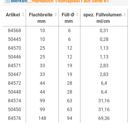
Merken
Handbuch Thomaplast I auf Seite 61
Artikel
Flachbreite
Füll-Ø
spez. Füllvolumen
mm
mm
ml/cm
Artikel
Flachbreite
Füll-Ø
spez. Füllvolumen
84568
10
6
0,31
mm
mm
ml/cm
50445
10
6
0,28
84570
25
12
1,13
50446
25
12
1,13
84571
33
19
2,83
50447
33
19
2,83
84572
44
28
6,4
50448
44
28
6,4
84574
99
63
31,16
50450
99
63
31,16
84576
148
94
69,36