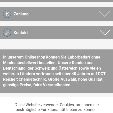
Zahlung
Kontakt
In unserem Onlineshop können Sie Laborbedarf ohne
Mindestbestellwert bestellen. Unsere Kunden aus
Deutschland, der Schweiz und Österreich sowie vielen
weiteren Ländern vertrauen seit über 40 Jahren auf RCT
Reichelt Chemietechnik. Große Auswahl, hohe Qualität,
günstige Preise, faire Versandkosten!
* Alle Preise verstehen sich zzgl. Mehrwertsteuer und
Versandkosten
Diese Website verwendet Cookies, um Ihnen die
Funktionale
und ggf. Nachnahmegebühren, wenn nicht anders beschrieben.
Aktiv
bestmögliche Funktionalität bieten zu können.
Unser Webshop richtet sich an Unternehmer, öffentliche Institute und