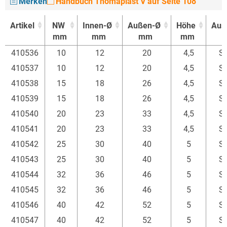
Merken
Handbuch Thomaplast V auf Seite 108
Artikel
NW
Innen-Ø
Außen-Ø
Höhe
Aus
mm
mm
mm
mm
Artikel
NW
Innen-Ø
Außen-Ø
Höhe
Aus
410536
10
12
20
4,5
S
mm
mm
mm
mm
410537
10
12
20
4,5
S
410538
15
18
26
4,5
S
410539
15
18
26
4,5
S
410540
20
23
33
4,5
S
410541
20
23
33
4,5
S
410542
25
30
40
5
S
410543
25
30
40
5
S
410544
32
36
46
5
S
410545
32
36
46
5
S
410546
40
42
52
5
S
410547
40
42
52
5
S