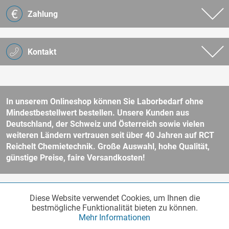
Zahlung
Kontakt
In unserem Onlineshop können Sie Laborbedarf ohne
Mindestbestellwert bestellen. Unsere Kunden aus
Deutschland, der Schweiz und Österreich sowie vielen
weiteren Ländern vertrauen seit über 40 Jahren auf RCT
Reichelt Chemietechnik. Große Auswahl, hohe Qualität,
günstige Preise, faire Versandkosten!
* Alle Preise verstehen sich zzgl. Mehrwertsteuer und
Versandkosten
Diese Website verwendet Cookies, um Ihnen die
Funktionale
und ggf. Nachnahmegebühren, wenn nicht anders beschrieben.
Aktiv
bestmögliche Funktionalität bieten zu können.
Unser Webshop richtet sich an Unternehmer, öffentliche Institute und
Mehr Informationen
andere gewerbliche Kunden im Sinne des § 14 BGB. Kein Verkauf an
Verbraucher im Sinne des § 13 BGB. Bitte beachten Sie unsere
AGB