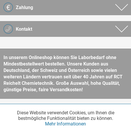
Zahlung
Kontakt
In unserem Onlineshop können Sie Laborbedarf ohne
Mindestbestellwert bestellen. Unsere Kunden aus
Deutschland, der Schweiz und Österreich sowie vielen
weiteren Ländern vertrauen seit über 40 Jahren auf RCT
Reichelt Chemietechnik. Große Auswahl, hohe Qualität,
günstige Preise, faire Versandkosten!
* Alle Preise verstehen sich zzgl. Mehrwertsteuer und
Versandkosten
Diese Website verwendet Cookies, um Ihnen die
Funktionale
und ggf. Nachnahmegebühren, wenn nicht anders beschrieben.
Aktiv
bestmögliche Funktionalität bieten zu können.
Unser Webshop richtet sich an Unternehmer, öffentliche Institute und
Mehr Informationen
andere gewerbliche Kunden im Sinne des § 14 BGB. Kein Verkauf an
Verbraucher im Sinne des § 13 BGB. Bitte beachten Sie unsere
AGB
Marketing