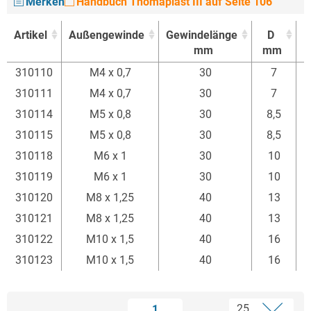
Merken
Handbuch Thomaplast III auf Seite 106
Artikel
Außengewinde
Gewindelänge
D
mm
mm
Artikel
Außengewinde
Gewindelänge
D
310110
M4 x 0,7
30
7
mm
mm
310111
M4 x 0,7
30
7
310114
M5 x 0,8
30
8,5
310115
M5 x 0,8
30
8,5
310118
M6 x 1
30
10
310119
M6 x 1
30
10
310120
M8 x 1,25
40
13
310121
M8 x 1,25
40
13
310122
M10 x 1,5
40
16
310123
M10 x 1,5
40
16
1