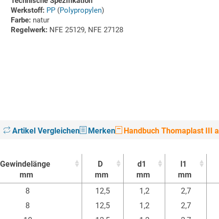
Technische Spezifikation
Werkstoff:
PP
(
Polypropylen
)
Farbe:
natur
Regelwerk:
NFE 25129, NFE 27128
Artikel Vergleichen
Merken
Handbuch Thomaplast III a
Gewindelänge
D
d1
l1
mm
mm
mm
mm
Gewindelänge
D
d1
l1
8
12,5
1,2
2,7
mm
mm
mm
mm
8
12,5
1,2
2,7