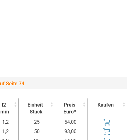
uf Seite 74
l2
Einheit
Preis
Kaufen
mm
Stück
Euro*
l2
Einheit
Preis
Kaufen
1,2
25
54,00
mm
Stück
Euro*
1,2
50
93,00