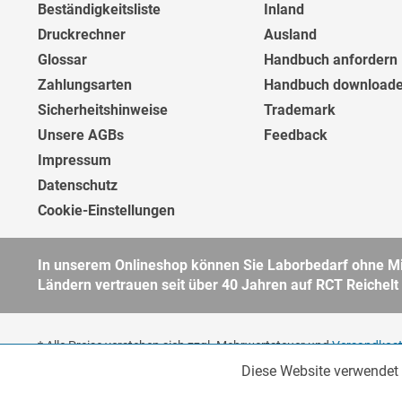
Beständigkeitsliste
Inland
Druckrechner
Ausland
Glossar
Handbuch anfordern
Zahlungsarten
Handbuch download
Sicherheitshinweise
Trademark
Unsere AGBs
Feedback
Impressum
Datenschutz
Cookie-Einstellungen
In unserem Onlineshop können Sie Laborbedarf ohne Min
Ländern vertrauen seit über 40 Jahren auf RCT Reichelt
* Alle Preise verstehen sich zzgl. Mehrwertsteuer und
Versandkos
Unternehmer, öffentliche Institute und andere gewerbliche Kunden
Diese Website verwendet 
Funktionale
unsere
AGB
für weitere Informationen.
Copyright © - Alle Rechte vorbehalten