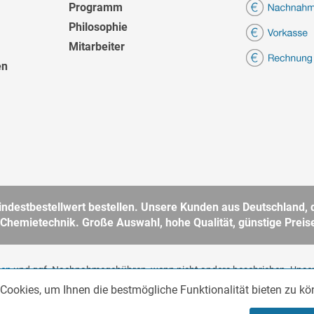
Programm
Philosophie
Mitarbeiter
en
destbestellwert bestellen. Unsere Kunden aus Deutschland, d
 Chemietechnik. Große Auswahl, hohe Qualität, günstige Preise
ten
und ggf. Nachnahmegebühren, wenn nicht anders beschrieben. Unser
 im Sinne des § 14 BGB. Kein Verkauf an Verbraucher im Sinne des § 13 
Cookies, um Ihnen die bestmögliche Funktionalität bieten zu k