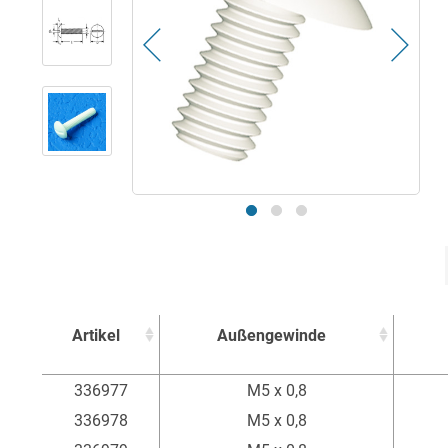
Artikel
Außengewinde
Artikel
Außengewinde
336977
M5 x 0,8
336978
M5 x 0,8