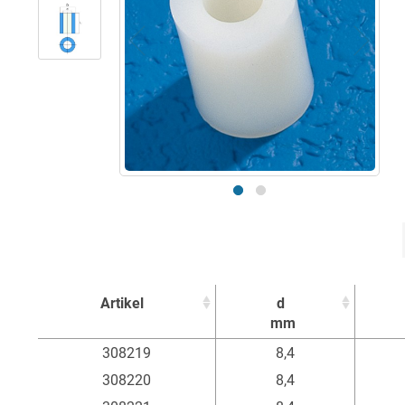
Artikel
d
mm
Artikel
d
308219
8,4
mm
308220
8,4