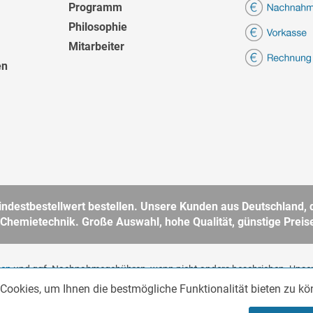
Programm
Philosophie
Mitarbeiter
en
destbestellwert bestellen. Unsere Kunden aus Deutschland, d
 Chemietechnik. Große Auswahl, hohe Qualität, günstige Preise
ten
und ggf. Nachnahmegebühren, wenn nicht anders beschrieben. Unser
 im Sinne des § 14 BGB. Kein Verkauf an Verbraucher im Sinne des § 13 
Cookies, um Ihnen die bestmögliche Funktionalität bieten zu k