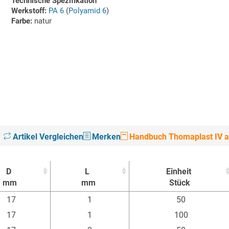
Technische Spezifikation
Werkstoff:
PA 6
(
Polyamid 6
)
Farbe:
natur
Artikel Vergleichen
Merken
Handbuch Thomaplast IV au
D
L
Einheit
mm
mm
Stück
D
L
Einheit
17
1
50
mm
mm
Stück
17
1
100