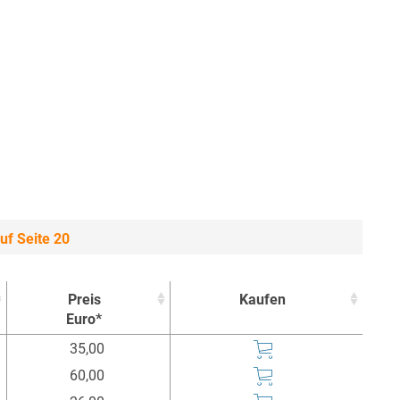
f Seite 20
Preis
Kaufen
Euro*
Preis
Kaufen
35,00
Euro*
60,00