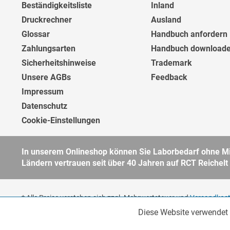
Beständigkeitsliste
Inland
Druckrechner
Ausland
Glossar
Handbuch anfordern
Zahlungsarten
Handbuch download
Sicherheitshinweise
Trademark
Unsere AGBs
Feedback
Impressum
Datenschutz
Cookie-Einstellungen
In unserem Onlineshop können Sie Laborbedarf ohne Min
Ländern vertrauen seit über 40 Jahren auf RCT Reichelt
* Alle Preise verstehen sich zzgl. Mehrwertsteuer und
Versandkos
Unternehmer, öffentliche Institute und andere gewerbliche Kunden
Diese Website verwendet 
Funktionale
unsere
AGB
für weitere Informationen.
Copyright © - Alle Rechte vorbehalten