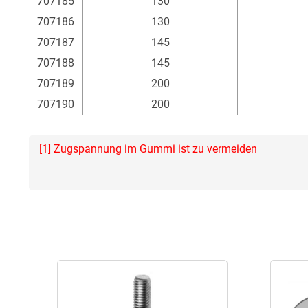
707185
130
707186
130
707187
145
707188
145
707189
200
707190
200
[1] Zugspannung im Gummi ist zu vermeiden