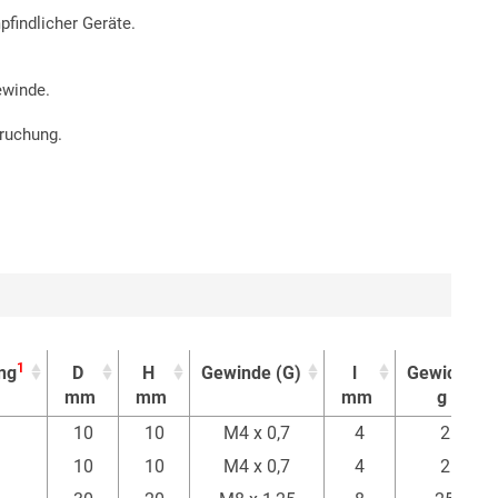
findlicher Geräte.
ewinde.
ruchung.
1
ng
D
H
Gewinde (G)
l
Gewicht
mm
mm
mm
g
1
ng
D
H
Gewinde (G)
l
Gewicht
10
10
M4 x 0,7
4
2
mm
mm
mm
g
10
10
M4 x 0,7
4
2