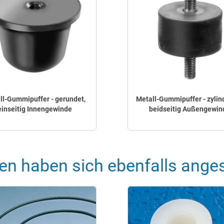
ll-Gummipuffer - gerundet,
Metall-Gummipuffer - zylind
einseitig Innengewinde
beidseitig Außengewin
en haben sich ebenfalls ange