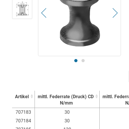
Artikel
mittl. Federrate (Druck) CD
mittl. Feder
N/mm
N
Artikel
mittl. Federrate (Druck) CD
mittl. Feder
707183
30
N/mm
N
707184
30