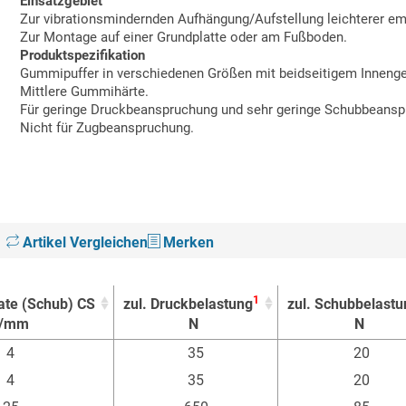
Einsatzgebiet
Zur vibrationsmindernden Aufhängung/Aufstellung leichterer emp
Zur Montage auf einer Grundplatte oder am Fußboden.
Produktspezifikation
Gummipuffer in verschiedenen Größen mit beidseitigem Inneng
Mittlere Gummihärte.
Für geringe Druckbeanspruchung und sehr geringe Schubbeansp
Nicht für Zugbeanspruchung.
Artikel Vergleichen
Merken
1
rate (Schub) CS
zul. Druckbelastung
zul. Schubbelastu
/mm
N
N
1
rate (Schub) CS
zul. Druckbelastung
zul. Schubbelastu
4
35
20
/mm
N
N
4
35
20