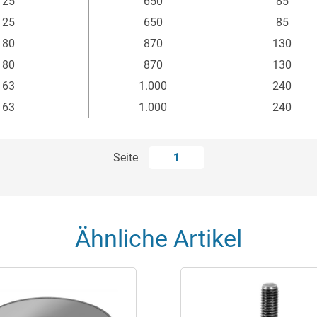
25
650
85
25
650
85
80
870
130
80
870
130
63
1.000
240
63
1.000
240
Seite
1
Ähnliche Artikel