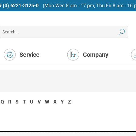
9 (0) 6221-3125-0
(Mon-Wed 8 am - 17 pm, Thu-Fri 8 am - 16 
Service
Company
Q
R
S
T
U
V
W
X
Y
Z