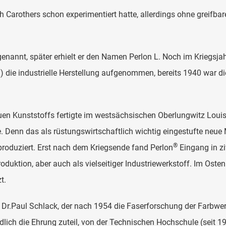
arothers schon experimentiert hatte, allerdings ohne greifbare
genannt, später erhielt er den Namen Perlon L. Noch im Kriegsja
 die industrielle Herstellung aufgenommen, bereits 1940 war di
uen Kunststoffs fertigte im westsächsischen Oberlungwitz Lou
de. Denn das als rüstungswirtschaftlich wichtig eingestufte neue
®
produziert. Erst nach dem Kriegsende fand Perlon
Eingang in zi
duktion, aber auch als vielseitiger Industriewerkstoff. Im Ost
tzt.
, Dr.Paul Schlack, der nach 1954 die Faserforschung der Farbwer
ndlich die Ehrung zuteil, von der Technischen Hochschule (seit 1