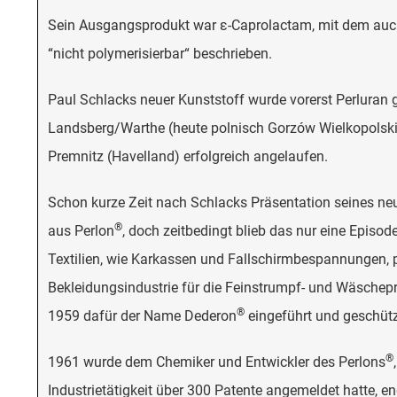
Sein Ausgangsprodukt war ε-Caprolactam, mit dem auch C
“nicht polymerisierbar“ beschrieben.
Paul Schlacks neuer Kunststoff wurde vorerst Perluran 
Landsberg/Warthe (heute polnisch Gorzów Wielkopolski)
Premnitz (Havelland) erfolgreich angelaufen.
Schon kurze Zeit nach Schlacks Präsentation seines ne
®
aus Perlon
, doch zeitbedingt blieb das nur eine Episo
Textilien, wie Karkassen und Fallschirmbespannungen, 
Bekleidungsindustrie für die Feinstrumpf- und Wäschepro
®
1959 dafür der Name Dederon
eingeführt und geschü
®
1961 wurde dem Chemiker und Entwickler des Perlons
Industrietätigkeit über 300 Patente angemeldet hatte, e