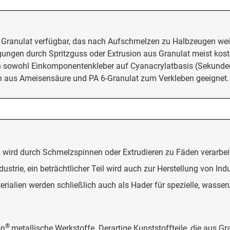
ls Granulat verfügbar, das nach Aufschmelzen zu Halbzeugen wei
ngen durch Spritzguss oder Extrusion aus Granulat meist kosten
n sowohl Einkomponentenkleber auf Cyanacrylatbasis (Sekunde
en aus Ameisensäure und PA 6-Granulat zum Verkleben geeignet.
 wird durch Schmelzspinnen oder Extrudieren zu Fäden verarbeit
rie, ein beträchtlicher Teil wird auch zur Herstellung von Indus
ialien werden schließlich auch als Hader für spezielle, wasser
®
on
metallische Werkstoffe. Derartige Kunststoffteile, die aus G