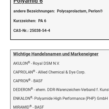
Polyamid 6
andere Bezeichnungen: Polycaprolactam, Perlon®
Kurzzeichen: PA 6
CAS-Nr.: 25038-54-4
Wichtige Handelsnamen und Markeneigner
®
AKULON
- Royal DSM N.V.
®
CAPROLAN
- Allied Chemical & Dye Corp.
®
CAPRON
- BASF
®
DEDERON
- ehem. DDR-Warenzeichen-Verband f. Kunst
®
ENKALON
- Polyamide High Performance (PHP) GmbH
®
MIRAMID
- BASF