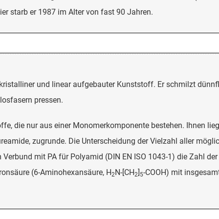
er starb er 1987 im Alter von fast 90 Jahren.
lkristalliner und linear aufgebauter Kunststoff. Er schmilzt dünn
losfasern pressen.
fe, die nur aus einer Monomerkomponente bestehen. Ihnen lieg
eamide, zugrunde. Die Unterscheidung der Vielzahl aller möglic
im Verbund mit PA für Polyamid (DIN EN ISO 1043-1) die Zahl de
ronsäure (6-Aminohexansäure, H
N-[CH
]
-COOH) mit insgesamt
2
2
5