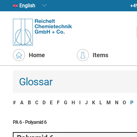
+4
English
Home
Items
Glossar
#
A
B
C
D
E
F
G
H
I
J
K
L
M
N
O
P
PA 6 - Polyamid 6