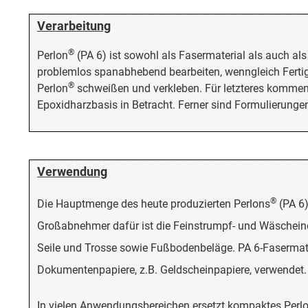
Verarbeitung
®
Perlon
(PA 6) ist sowohl als Fasermaterial als auch a
problemlos spanabhebend bearbeiten, wenngleich Fertigu
®
Perlon
schweißen und verkleben. Für letzteres komme
Epoxidharzbasis in Betracht. Ferner sind Formulierung
Verwendung
®
Die Hauptmenge des heute produzierten Perlons
(PA 6)
Großabnehmer dafür ist die Feinstrumpf- und Wäscheindust
Seile und Trosse sowie Fußbodenbeläge. PA 6-Fasermater
Dokumentenpapiere, z.B. Geldscheinpapiere, verwendet.
In vielen Anwendungsbereichen ersetzt kompaktes Perl