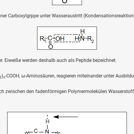
einer Carboxylgrppe unter Wasseraustritt (Kondensationsreaktion
er. Eiweiße werden deshalb auch als Peptide bezeichnet.
)
-COOH, ω-Aminosäuren, reagieren miteinander unter Ausbild
2
x
n sich zwischen den fadenförmigen Polymermolekülen Wasserstoff