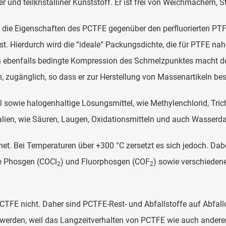
er und teilkristalliner Kunststoff. Er ist frei von Weichmachern,
t die Eigenschaften des PCTFE gegenüber den perfluorierten PTF
. Hierdurch wird die “ideale“ Packungsdichte, die für PTFE nahez
rch ebenfalls bedingte Kompression des Schmelzpunktes macht d
 zugänglich, so dass er zur Herstellung von Massenartikeln best
l sowie halogenhaltige Lösungsmittel, wie Methylenchlorid, Tri
ien, wie Säuren, Laugen, Oxidationsmitteln und auch Wasserdam
ignet. Bei Temperaturen über +300 °C zersetzt es sich jedoch. D
te Phosgen (COCl
) und Fluorphosgen (COF
) sowie verschieden
2
2
PCTFE nicht. Daher sind PCTFE-Rest- und Abfallstoffe auf Abfall
 werden, weil das Langzeitverhalten von PCTFE wie auch anderer 