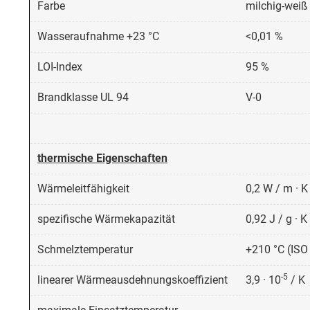
Farbe
milchig-weiß
Wasseraufnahme +23 °C
<0,01 %
LOI-Index
95 %
Brandklasse UL 94
V-0
thermische Eigenschaften
Wärmeleitfähigkeit
0,2 W / m · 
spezifische Wärmekapazität
0,92 J / g · K
Schmelztemperatur
+210 °C (ISO
-5
linearer Wärmeausdehnungskoeffizient
3,9 · 10
/ K