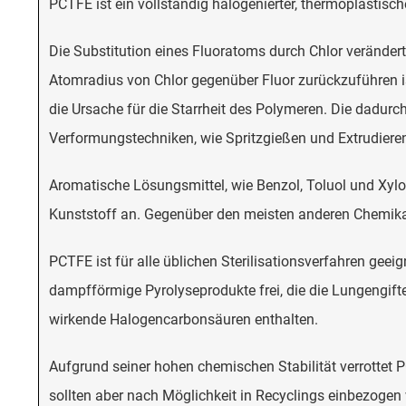
PCTFE ist ein vollständig halogenierter, thermoplastisch
Die Substitution eines Fluoratoms durch Chlor veränder
Atomradius von Chlor gegenüber Fluor zurückzuführen ist
die Ursache für die Starrheit des Polymeren. Die dadu
Verformungstechniken, wie Spritzgießen und Extrudieren,
Aromatische Lösungsmittel, wie Benzol, Toluol und Xylo
Kunststoff an. Gegenüber den meisten anderen Chemikal
PCTFE ist für alle üblichen Sterilisationsverfahren gee
dampfförmige Pyrolyseprodukte frei, die die Lungengif
wirkende Halogencarbonsäuren enthalten.
Aufgrund seiner hohen chemischen Stabilität verrottet 
sollten aber nach Möglichkeit in Recyclings einbezogen