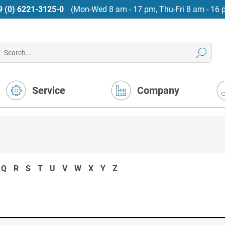
9 (0) 6221-3125-0
(Mon-Wed 8 am - 17 pm, Thu-Fri 8 am - 16 
Service
Company
Q
R
S
T
U
V
W
X
Y
Z