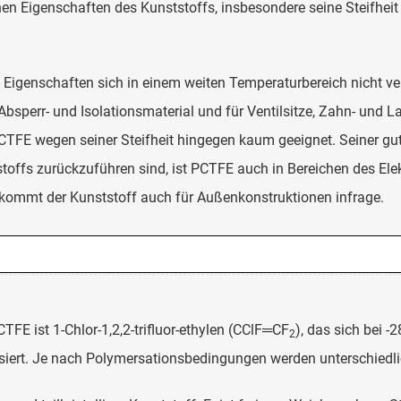
 Eigenschaften des Kunststoffs, insbesondere seine Steifheit
n Eigenschaften sich in einem weiten Temperaturbereich nicht v
sperr- und Isolationsmaterial und für Ventilsitze, Zahn- und L
CTFE wegen seiner Steifheit hingegen kaum geeignet. Seiner gute
toffs zurückzuführen sind, ist PCTFE auch in Bereichen des Elek
 kommt der Kunststoff auch für Außenkonstruktionen infrage.
E ist 1-Chlor-1,2,2-trifluor-ethylen (CClF═CF
), das sich bei -
2
siert. Je nach Polymersationsbedingungen werden unterschiedl