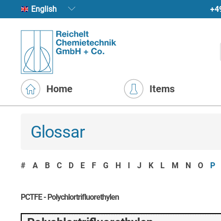
+4
English
Home
Items
Glossar
#
A
B
C
D
E
F
G
H
I
J
K
L
M
N
O
P
PCTFE - Polychlortrifluorethylen