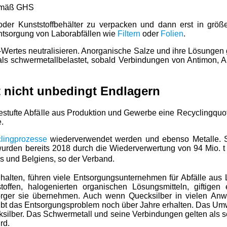
 gemäß GHS
 oder Kunststoffbehälter zu verpacken und dann erst in größ
 Entsorgung von Laborabfällen wie
Filtern
oder
Folien
.
-Wertes neutralisieren. Anorganische Salze und ihre Lösungen g
lt als schwermetallbelastet, sobald Verbindungen von Antimon, 
 nicht unbedingt Endlagern
gestufte Abfälle aus Produktion und Gewerbe eine Recyclingquo
.
lingprozesse
wiederverwendet werden und ebenso Metalle. St
urden bereits 2018 durch die Wiederverwertung von 94 Mio. t 
s und Belgiens, so der Verband.
u halten, führen viele Entsorgungsunternehmen für Abfälle aus
toffen, halogenierten organischen Lösungsmitteln, giftige
sorger sie übernehmen. Auch wenn Quecksilber in vielen An
, bleibt das Entsorgungsproblem noch über Jahre erhalten. Das 
silber. Das Schwermetall und seine Verbindungen gelten als se
rd.