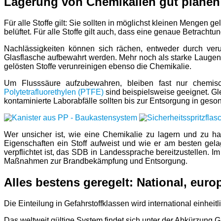
Lagerung von Chemikalien gut planen
Für alle Stoffe gilt: Sie sollten in möglichst kleinen Mengen 
belüftet. Für alle Stoffe gilt auch, dass eine genaue Betrachtu
Nachlässigkeiten können sich rächen, entweder durch verun
Glasflasche aufbewahrt werden. Mehr noch als starke Laugen o
gelösten Stoffe verunreinigen ebenso die Chemikalie.
Um Flusssäure aufzubewahren, bleiben fast nur chemisch
Polytetrafluorethylen (PTFE)
sind beispielsweise geeignet. Gle
kontaminierte Laborabfälle sollten bis zur Entsorgung in ges
Wer unsicher ist, wie eine Chemikalie zu lagern und zu han
Eigenschaften ein Stoff aufweist und wie er am besten gelag
verpflichtet ist, das SDB in Landessprache bereitzustellen.
Maßnahmen zur Brandbekämpfung und Entsorgung.
Alles bestens geregelt: National, euro
Die Einteilung in Gefahrstoffklassen wird international einheit
Das weltweit gültige System findet sich unter der Abkürzung