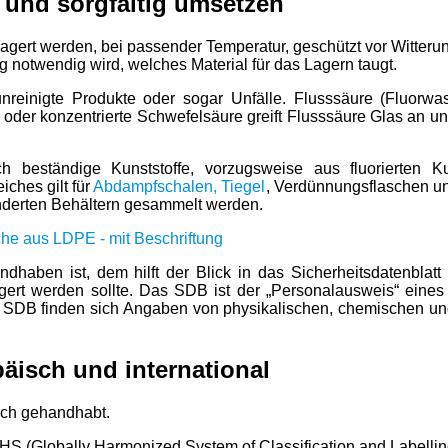
 und sorgfältig umsetzen
gelagert werden, bei passender Temperatur, geschützt vor Witter
ng notwendig wird, welches Material für das Lagern taugt.
reinigte Produkte oder sogar Unfälle. Flusssäure (Fluorwas
der konzentrierte Schwefelsäure greift Flusssäure Glas an und 
 beständige Kunststoffe, vorzugsweise aus fluorierten Ku
iches gilt für
Abdampfschalen, Tiegel
, Verdünnungsflaschen u
onderten Behältern gesammelt werden.
dhaben ist, dem hilft der Blick in das Sicherheitsdatenblatt
ert werden sollte. Das SDB ist der „Personalausweis“ eines S
 Im SDB finden sich Angaben von physikalischen, chemischen u
päisch und international
lich gehandhabt.
 GHS (Globally Harmonized System of Classification and Labell