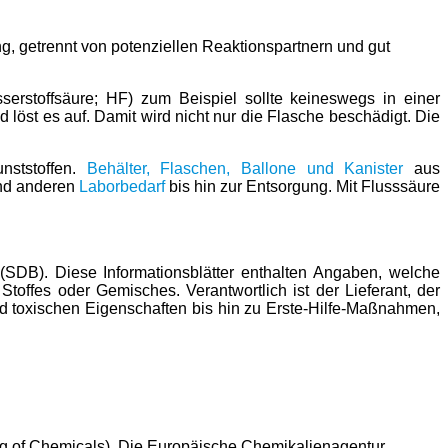
ung, getrennt von potenziellen Reaktionspartnern und gut
serstoffsäure; HF) zum Beispiel sollte keineswegs in einer
löst es auf. Damit wird nicht nur die Flasche beschädigt. Die
nststoffen.
Behälter, Flaschen, Ballone und Kanister
aus
nd anderen
Laborbedarf
bis hin zur Entsorgung. Mit Flusssäure
 (SDB). Diese Informationsblätter enthalten Angaben, welche
toffes oder Gemisches. Verantwortlich ist der Lieferant, der
nd toxischen Eigenschaften bis hin zu Erste-Hilfe-Maßnahmen,
ing of Chemicals). Die Europäische Chemikalienagentur