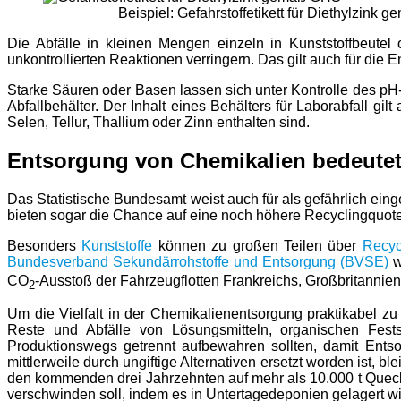
Beispiel: Gefahrstoffetikett für Diethylzink
Die Abfälle in kleinen Mengen einzeln in Kunststoffbeutel
unkontrollierten Reaktionen verringern. Das gilt auch für die
Starke Säuren oder Basen lassen sich unter Kontrolle des pH
Abfallbehälter. Der Inhalt eines Behälters für Laborabfall gi
Selen, Tellur, Thallium oder Zinn enthalten sind.
Entsorgung von Chemikalien bedeutet
Das Statistische Bundesamt weist auch für als gefährlich ein
bieten sogar die Chance auf eine noch höhere Recyclingquote
Besonders
Kunststoffe
können zu großen Teilen über
Recyc
Bundesverband Sekundärrohstoffe und Entsorgung (BVSE)
w
CO
-Ausstoß der Fahrzeugflotten Frankreichs, Großbritannien
2
Um die Vielfalt in der Chemikalienentsorgung praktikabel z
Reste und Abfälle von Lösungsmitteln, organischen Fests
Produktionswegs getrennt aufbewahren sollten, damit Ent
mittlerweile durch ungiftige Alternativen ersetzt worden ist
den kommenden drei Jahrzehnten auf mehr als 10.000 t Queck
verschwinden soll, indem es in Untertagedeponien gelagert wi