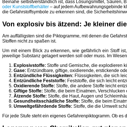
Beinahe selbstverständlich ist, dass Lösungsmittel, Säuren, 
oder Kunststoffbehälter
– auf jedem Aufbewahrungsgebinde klebt
die Gefahrstoffsymbole zu erkennen sind, die Sicherheitshinwe
Von explosiv bis ätzend: Je kleiner di
Am auffälligsten sind die Piktogramme, mit denen die Gefahrs
Stoffen nicht zu spaßen ist.
Um mit einem Blick zu erkennen, wie gefährlich ein Stoff ist,
jeweilige Substanz gelagert werden soll oder muss. Im Wesen
Explosivstoffe:
Stoffe und Gemische, die explodieren k
Gase:
Entzündbare, giftige, oxidierende, erstickende od
Entzündliche Flüssigkeiten:
Flüssigkeiten, die sich l
Entzündliche Feststoffe:
Feststoffe, die sich leicht e
Oxidierende Stoffe:
Stoffe, die andere Stoffe leicht en
Giftige Stoffe:
Stoffe, die beim Einatmen, Verschlucke
Ätzende Stoffe:
Stoffe, die Haut, Augen und Schleimhä
Gesundheitsschädliche Stoffe:
Stoffe, die beim Eina
Umweltgefährdende Stoffe:
Stoffe, die die Umwelt sc
Für jede Stufe steht ein eigenes Gefahrenpiktogramm. Ob es di