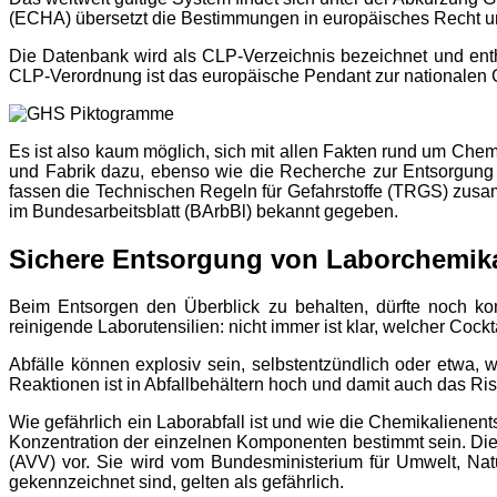
(ECHA) übersetzt die Bestimmungen in europäisches Recht un
Die Datenbank wird als CLP-Verzeichnis bezeichnet und enthä
CLP-Verordnung ist das europäische Pendant zur nationalen Ge
Es ist also kaum möglich, sich mit allen Fakten rund um Ch
und Fabrik dazu, ebenso wie die Recherche zur Entsorgung
fassen die Technischen Regeln für Gefahrstoffe (TRGS) zusa
im Bundesarbeitsblatt (BArbBl) bekannt gegeben.
Sichere Entsorgung von Laborchemik
Beim Entsorgen den Überblick zu behalten, dürfte noch ko
reinigende Laborutensilien: nicht immer ist klar, welcher Cock
Abfälle können explosiv sein, selbstentzündlich oder etwa, 
Reaktionen ist in Abfallbehältern hoch und damit auch das Ris
Wie gefährlich ein Laborabfall ist und wie die Chemikalien
Konzentration der einzelnen Komponenten bestimmt sein. Die k
(AVV) vor. Sie wird vom Bundesministerium für Umwelt, Nat
gekennzeichnet sind, gelten als gefährlich.