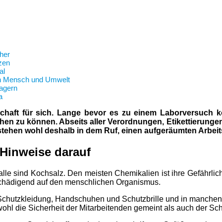
cher
zen
al
on Mensch und Umwelt
lagern
a
haft für sich. Lange bevor es zu einem Laborversuch k
hen zu können. Abseits aller Verordnungen, Etikettierung
tehen wohl deshalb in dem Ruf, einen aufgeräumten Arbeits
 Hinweise darauf
talle sind Kochsalz. Den meisten Chemikalien ist ihre Gefährli
schädigend auf den menschlichen Organismus.
r Schutzkleidung, Handschuhen und Schutzbrille und in manchen
owohl die Sicherheit der Mitarbeitenden gemeint als auch der Sc