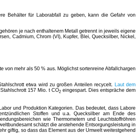
ere Behälter für Laborabfall zu geben, kann die Gefahr von
ehören je nach enthaltenem Metall getrennt in jeweils eigene
Arsen, Cadmium, Chrom (VI), Kupfer, Blei, Quecksilber, Nickel,
te von mehr als 50 % aus. Möglichst sortenreine Abfallchargen
ahlschrott etwa wird zu großen Anteilen recycelt.
Laut dem
Stahlschrott 157 Mio. t CO
eingespart. Dies entspräche dem
2
 Labor und Produktion Kategorien. Das bedeutet, dass Labore
n entzündlichen Stoffen und u.a. Quecksilber am Ende des
wendungsbereichen wie Thermometern und Leuchtstoffröhren
Umweltbundesamt schätzt die anstehende Entsorgungsleistung in
hr giftig, so dass das Element aus der Umwelt weitestgehend