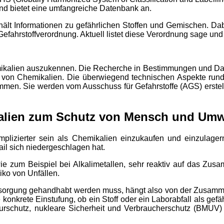
d bietet eine umfangreiche Datenbank an.
lt Informationen zu gefährlichen Stoffen und Gemischen. Dabe
fahrstoffverordnung. Aktuell listet diese Verordnung sage und 
emikalien auszukennen. Die Recherche in Bestimmungen und Da
 von Chemikalien. Die überwiegend technischen Aspekte run
mmen. Sie werden vom Ausschuss für Gefahrstoffe (AGS) erstel
alien zum Schutz von Mensch und Umw
mplizierter sein als Chemikalien einzukaufen und einzulage
tail sich niedergeschlagen hat.
wie zum Beispiel bei Alkalimetallen, sehr reaktiv auf das Zu
iko von Unfällen.
entsorgung gehandhabt werden muss, hängt also von der Zusamm
onkrete Einstufung, ob ein Stoff oder ein Laborabfall als gefäh
urschutz, nukleare Sicherheit und Verbraucherschutz (BMUV)