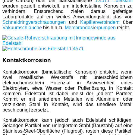
(Low Carbon) oder der titanstabilisierte
1.4571 Edelstahl
wurden gezielt entwickelt, um interkristalline Korrosion zu
verhindern. Entsprechend zielen daraus gefertigte
Laborprodukte auf ein weites Anwendungsfeld, das von
Schneidringverschraubungen
und
Kapillarverbindern
über
Vakuumschläuche
bis hin zu
Membrandosierpumpen
reicht.
Kontaktkorrosion
Kontaktkorrosion (bimetallische Korrosion) entsteht, wenn
zwei metallische Werkstoffe mit unterschiedlichem
elektrochemischem Potenzial in Anwesenheit eines
Elektrolyten, etwa Wasser oder Pufferlösung, in Kontakt
kommen. Edelstahl ist dabei meist der „edlere“ Partner.
Kommt er mit unedleren Metallen wie Aluminium oder
verzinktem Stahl in Kontakt, wird das unedlere Metall
beschleunigt zersetzt.
Kontaktkorrosion kann jedoch auch Edelstahl schädigen:
Gelangen Partikel von unlegiertem Stahl (Baustahl) auf eine
Stainless-Steel-Oberfläche (Flugrost), rosten diese Partikel.