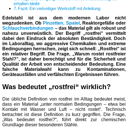
erhalten bleibt
Fazit: Ein vielseitiger Werkstoff mit Anleitung
Edelstahl ist aus dem modernen Labor nicht
wegzudenken. Ob
Pinzetten, Spatel
, Reaktorgefäße oder
Schlauchverbindungen
– das Material gilt als robust und
nahezu unverwüstlich. Der Begriff „rostfrei“ vermittelt
dabei den Eindruck der absoluten Beständigkeit. Doch
im Laboralltag, wo aggressive Chemikalien und extreme
Bedingungen herrschen, zeigt sich schnell: „Rostfrei“ ist
ein relativer Begriff. Die Frage, „Warum rostet rostfreier
Stahl?“, ist daher berechtigt und für die Sicherheit und
Qualität der Arbeit von entscheidender Bedeutung. Eine
falsche Materialwahl kann zu Kontaminationen,
Geräteausfällen und verfälschten Ergebnissen führen.
Was bedeutet „rostfrei“ wirklich?
Die übliche Definition von rostfrei im Alltag bedeutet meist,
dass ein Material „unter normalen Bedingungen – etwa bei
Kontakt mit Wasser und Luft – nicht rostet“. Technisch
betrachtet ist diese Definition zu kurz gegriffen. Die Frage,
„Was bedeutet rostfrei?“, führt direkt zur chemischen
Grundlage dieser besonderen Stähle.