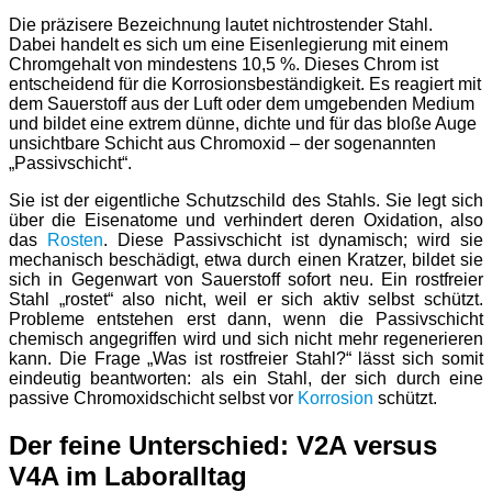
Die präzisere Bezeichnung lautet nichtrostender Stahl.
Dabei handelt es sich um eine Eisenlegierung mit einem
Chromgehalt von mindestens 10,5 %. Dieses Chrom ist
entscheidend für die Korrosionsbeständigkeit. Es reagiert mit
dem Sauerstoff aus der Luft oder dem umgebenden Medium
und bildet eine extrem dünne, dichte und für das bloße Auge
unsichtbare Schicht aus Chromoxid – der sogenannten
„Passivschicht“.
Sie ist der eigentliche Schutzschild des Stahls. Sie legt sich
über die Eisenatome und verhindert deren Oxidation, also
das
Rosten
. Diese Passivschicht ist dynamisch; wird sie
mechanisch beschädigt, etwa durch einen Kratzer, bildet sie
sich in Gegenwart von Sauerstoff sofort neu. Ein rostfreier
Stahl „rostet“ also nicht, weil er sich aktiv selbst schützt.
Probleme entstehen erst dann, wenn die Passivschicht
chemisch angegriffen wird und sich nicht mehr regenerieren
kann. Die Frage „Was ist rostfreier Stahl?“ lässt sich somit
eindeutig beantworten: als ein Stahl, der sich durch eine
passive Chromoxidschicht selbst vor
Korrosion
schützt.
Der feine Unterschied: V2A versus
V4A im Laboralltag