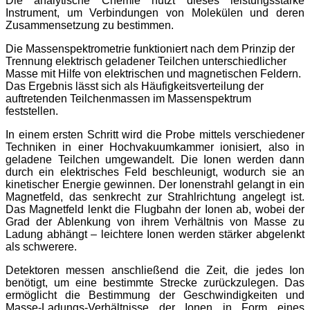
Die analytische Chemie nutzt dieses leistungsstarke
Instrument, um Verbindungen von Molekülen und deren
Zusammensetzung zu bestimmen.
Die Massenspektrometrie funktioniert nach dem Prinzip der
Trennung elektrisch geladener Teilchen unterschiedlicher
Masse mit Hilfe von elektrischen und magnetischen Feldern.
Das Ergebnis lässt sich als Häufigkeitsverteilung der
auftretenden Teilchenmassen im Massenspektrum
feststellen.
In einem ersten Schritt wird die Probe mittels verschiedener
Techniken in einer Hochvakuumkammer ionisiert, also in
geladene Teilchen umgewandelt. Die Ionen werden dann
durch ein elektrisches Feld beschleunigt, wodurch sie an
kinetischer Energie gewinnen. Der Ionenstrahl gelangt in ein
Magnetfeld, das senkrecht zur Strahlrichtung angelegt ist.
Das Magnetfeld lenkt die Flugbahn der Ionen ab, wobei der
Grad der Ablenkung von ihrem Verhältnis von Masse zu
Ladung abhängt – leichtere Ionen werden stärker abgelenkt
als schwerere.
Detektoren messen anschließend die Zeit, die jedes Ion
benötigt, um eine bestimmte Strecke zurückzulegen. Das
ermöglicht die Bestimmung der Geschwindigkeiten und
Masse-Ladungs-Verhältnisse der Ionen in Form eines