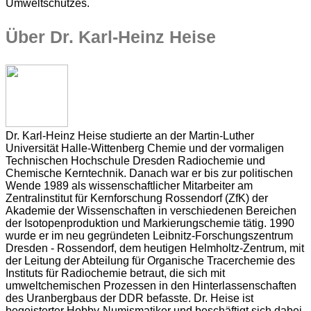
Umweltschutzes.
Über Dr. Karl-Heinz Heise
Dr. Karl-Heinz Heise studierte an der Martin-Luther
Universität Halle-Wittenberg Chemie und der vormaligen
Technischen Hochschule Dresden Radiochemie und
Chemische Kerntechnik. Danach war er bis zur politischen
Wende 1989 als wissenschaftlicher Mitarbeiter am
Zentralinstitut für Kernforschung Rossendorf (ZfK) der
Akademie der Wissenschaften in verschiedenen Bereichen
der Isotopenproduktion und Markierungschemie tätig. 1990
wurde er im neu gegründeten Leibnitz-Forschungszentrum
Dresden - Rossendorf, dem heutigen Helmholtz-Zentrum, mit
der Leitung der Abteilung für Organische Tracerchemie des
Instituts für Radiochemie betraut, die sich mit
umweltchemischen Prozessen in den Hinterlassenschaften
des Uranbergbaus der DDR befasste. Dr. Heise ist
begeisterter Hobby-Numismatiker und beschäftigt sich dabei