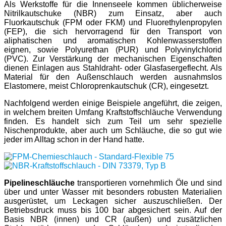
Als Werkstoffe für die Innenseele kommen üblicherweise
Nitrilkautschuke (NBR) zum Einsatz, aber auch
Fluorkautschuk (FPM oder FKM) und Fluorethylenpropylen
(FEP), die sich hervorragend für den Transport von
aliphatischen und aromatischen Kohlenwasserstoffen
eignen, sowie Polyurethan (PUR) und Polyvinylchlorid
(PVC). Zur Verstärkung der mechanischen Eigenschaften
dienen Einlagen aus Stahldraht- oder Glasfasergeflecht. Als
Material für den Außenschlauch werden ausnahmslos
Elastomere, meist Chloroprenkautschuk (CR), eingesetzt.
Nachfolgend werden einige Beispiele angeführt, die zeigen,
in welchem breiten Umfang Kraftstoffschläuche Verwendung
finden. Es handelt sich zum Teil um sehr spezielle
Nischenprodukte, aber auch um Schläuche, die so gut wie
jeder im Alltag schon in der Hand hatte.
Pipelineschläuche
transportieren vornehmlich Öle und sind
über und unter Wasser mit besonders robusten Materialien
ausgerüstet, um Leckagen sicher auszuschließen. Der
Betriebsdruck muss bis 100 bar abgesichert sein. Auf der
Basis NBR (innen) und CR (außen) und zusätzlichen