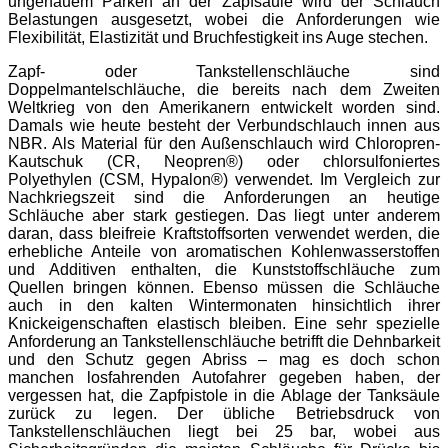
ungenauem Parken an der Zapfsäule wird der Schlauch
Belastungen ausgesetzt, wobei die Anforderungen wie
Flexibilität, Elastizität und Bruchfestigkeit ins Auge stechen.
Zapf- oder Tankstellenschläuche sind
Doppelmantelschläuche, die bereits nach dem Zweiten
Weltkrieg von den Amerikanern entwickelt worden sind.
Damals wie heute besteht der Verbundschlauch innen aus
NBR. Als Material für den Außenschlauch wird Chloropren-
Kautschuk (CR, Neopren®) oder chlorsulfoniertes
Polyethylen (CSM, Hypalon®) verwendet. Im Vergleich zur
Nachkriegszeit sind die Anforderungen an heutige
Schläuche aber stark gestiegen. Das liegt unter anderem
daran, dass bleifreie Kraftstoffsorten verwendet werden, die
erhebliche Anteile von aromatischen Kohlenwasserstoffen
und Additiven enthalten, die Kunststoffschläuche zum
Quellen bringen können. Ebenso müssen die Schläuche
auch in den kalten Wintermonaten hinsichtlich ihrer
Knickeigenschaften elastisch bleiben. Eine sehr spezielle
Anforderung an Tankstellenschläuche betrifft die Dehnbarkeit
und den Schutz gegen Abriss – mag es doch schon
manchen losfahrenden Autofahrer gegeben haben, der
vergessen hat, die Zapfpistole in die Ablage der Tanksäule
zurück zu legen. Der übliche Betriebsdruck von
Tankstellenschläuchen liegt bei 25 bar, wobei aus