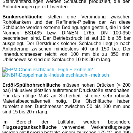
Stahlverstärkungen werden Schläuche produziert, die den
Anforderungen gerecht werden.
Bunkerschläuche
stellen eine Verbindung zwischen
Rohöltankern und der Raffinerie-Pipeline dar. An diese
Schläuche werden extreme Bedingungen gestellt, die in den
Normen BS1435 bzw. DIN/EN 1765, DN 100-350
beschrieben sind. Der Betriebsdruck ist auf 10 bis 35 bar
ausgelegt. Der Berstdruck solcher Schläuche liegt je nach
Anforderung zwischen mindestens 40 und 150 bar. Der
Innendurchmesser reicht von 100 mm bis zu 350 mm.
Üblicherweise sind die Schläuche 10 bis 30 m lang.
Erdöl-Spülbohrschläuche
müssen hohen Drücken (> 200
bar) inklusiver plötzlich auftretender Druckstöße standhalten.
Für das nötige Maß an Sicherheit ist eine sehr robuste
Materialbeschaffenheit nötig. Die Ölschläuche haben
zumeist einen Durchmesser zwischen 50 bis 100 mm und
sind 15 bis 20 m lang.
Im Bereich der Luftfahrt werden besondere
Flugzeugtankschläuche
verwendet. Verkehrsflugzeuge
werden mit Kerosin betankt, einem zwischen 175 °C und 290