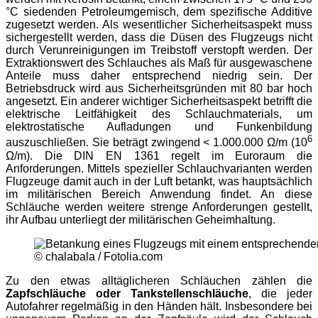
°C siedenden Petroleumgemisch, dem spezifische Additive
zugesetzt werden. Als wesentlicher Sicherheitsaspekt muss
sichergestellt werden, dass die Düsen des Flugzeugs nicht
durch Verunreinigungen im Treibstoff verstopft werden. Der
Extraktionswert des Schlauches als Maß für ausgewaschene
Anteile muss daher entsprechend niedrig sein. Der
Betriebsdruck wird aus Sicherheitsgründen mit 80 bar hoch
angesetzt. Ein anderer wichtiger Sicherheitsaspekt betrifft die
elektrische Leitfähigkeit des Schlauchmaterials, um
elektrostatische Aufladungen und Funkenbildung
6
auszuschließen. Sie beträgt zwingend < 1.000.000 Ω/m (10
Ω/m). Die DIN EN 1361 regelt im Euroraum die
Anforderungen. Mittels spezieller Schlauchvarianten werden
Flugzeuge damit auch in der Luft betankt, was hauptsächlich
im militärischen Bereich Anwendung findet. An diese
Schläuche werden weitere strenge Anforderungen gestellt,
ihr Aufbau unterliegt der militärischen Geheimhaltung.
© chalabala / Fotolia.com
Zu den etwas alltäglicheren Schläuchen zählen die
Zapfschläuche oder Tankstellenschläuche
, die jeder
Autofahrer regelmäßig in den Händen hält. Insbesondere bei