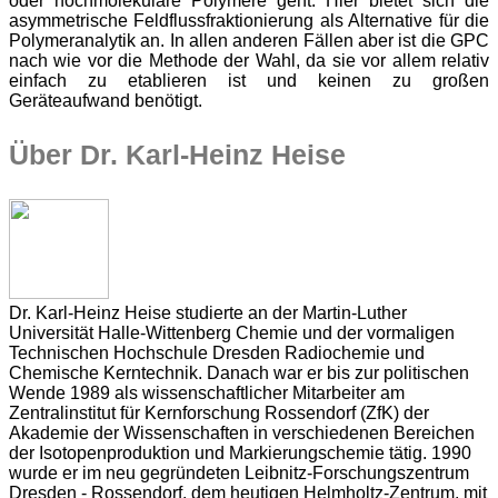
oder hochmolekulare Polymere geht. Hier bietet sich die
asymmetrische Feldflussfraktionierung als Alternative für die
Polymeranalytik an. In allen anderen Fällen aber ist die GPC
nach wie vor die Methode der Wahl, da sie vor allem relativ
einfach zu etablieren ist und keinen zu großen
Geräteaufwand benötigt.
Über Dr. Karl-Heinz Heise
Dr. Karl-Heinz Heise studierte an der Martin-Luther
Universität Halle-Wittenberg Chemie und der vormaligen
Technischen Hochschule Dresden Radiochemie und
Chemische Kerntechnik. Danach war er bis zur politischen
Wende 1989 als wissenschaftlicher Mitarbeiter am
Zentralinstitut für Kernforschung Rossendorf (ZfK) der
Akademie der Wissenschaften in verschiedenen Bereichen
der Isotopenproduktion und Markierungschemie tätig. 1990
wurde er im neu gegründeten Leibnitz-Forschungszentrum
Dresden - Rossendorf, dem heutigen Helmholtz-Zentrum, mit